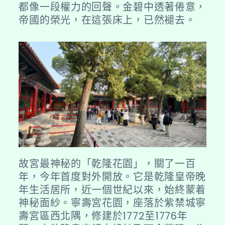
都像一段權力的回聲。金碧中透著倦意，
帝國的榮光，在這張床上，已然褪去。
故宮最神秘的「乾隆花園」，關了一百
年，今年首度對外開放。它是乾隆皇帝晚
年生活居所，近一個世紀以來，始終蒙着
神秘面紗。寧壽宮花園，座落於紫禁城寧
壽宮區西北隅，修建於1772至1776年