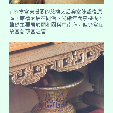
↑ 慈寧宮東暖閣的慈禧太后寢室陳設復原
區，慈禧太后在同治、光緒年間掌權後，
雖然主要居於頤和園與中南海，但仍常在
故宮慈寧宮駐留