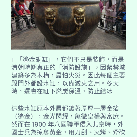
↑ 「鎏金銅缸」，它們不只是裝飾，而是
清朝時期真正的「消防設施」，因紫禁城
建築多為木構，最怕火災。因此每個主要
殿門外都設水缸，以備滅火之用。冬天
時，還會在缸下燃炭保溫，防止結冰
這些水缸原本外層都鍍著厚厚一層金箔
（鎏金），金光閃耀，象徵皇權與富庶。
然而在 1900 年八國聯軍侵入北京時，外
國士兵為掠奪黃金，用刀刮、火烤、斧砍