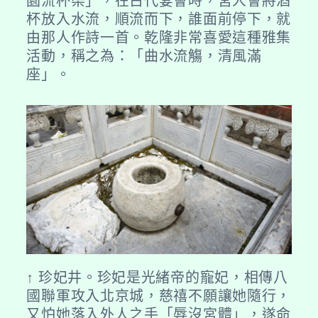
園流杯渠」，在古代宴會時，宮人會將酒
杯放入水流，順流而下，誰面前停下，就
由那人作詩一首。乾隆非常喜愛這種雅集
活動，稱之為：「曲水流觴，清風滿
座」。
↑ 珍妃井。珍妃是光緒帝的寵妃，相傳八
國聯軍攻入北京城，慈禧不願讓她隨行，
又怕她落入外人之手「辱沒宮體」，遂命