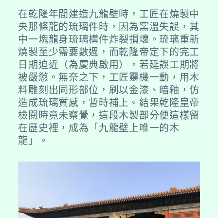
在乾隆年間建造九龍壁時，工匠在燒製中
央那條龍的琉璃件時，因為窯溫失誤，其
中一塊龍身琉璃構件炸裂損壞。琉璃重新
燒製至少需要數週，而乾隆帝定下的完工
日期迫近（為慶典啟用），若延誤工期將
被嚴懲。無奈之下，工匠靈機一動，用木
料雕刻出同形部位，刷以金漆、暗釉，仿
造成琉璃質感，暫時補上。結果乾隆皇帝
檢閱時竟未察覺，這段木製部分便這樣留
在歷史裡，成為「九龍壁上唯一的木
龍」。