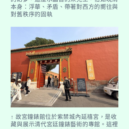
本身：浮華、矛盾、帶著對西方的嚮往與
對舊秩序的固執
↑ 故宮鐘錶館位於紫禁城內延禧宮，是收
藏與展示清代宮廷鐘錶藝術的專館。這裡