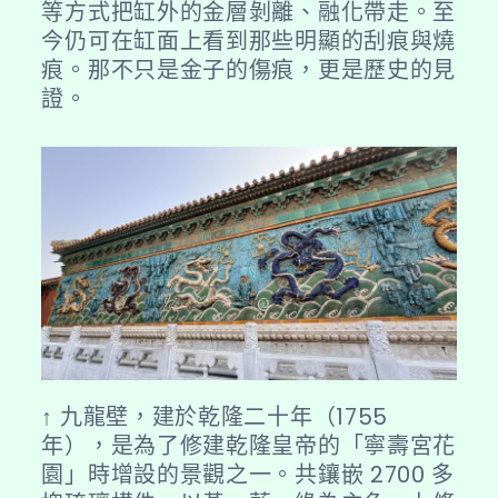
等方式把缸外的金層剝離、融化帶走。至
今仍可在缸面上看到那些明顯的刮痕與燒
痕。那不只是金子的傷痕，更是歷史的見
證。
↑ 九龍壁，建於乾隆二十年（1755
年），是為了修建乾隆皇帝的「寧壽宮花
園」時增設的景觀之一。共鑲嵌 2700 多