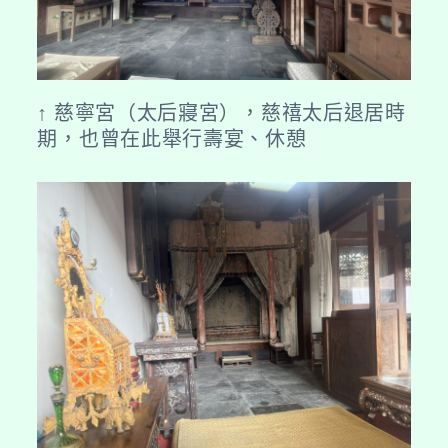
↑ 慈寧宮（太后寢宮），慈禧太后退居時
期，也曾在此舉行壽宴、休憩