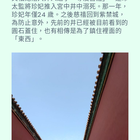
太監將珍妃推入宮中井中溺死。那一年，
珍妃年僅24 歲。之後慈禧回到紫禁城，
為防止意外，先前的井已經被目前看到的
圓石蓋住，也有相傳是為了鎮住裡面的
「東西」。