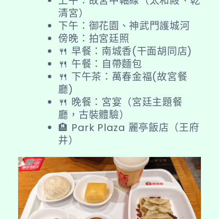
上午：故宮中軸線（太和殿、乾
廷
清宮）
夢
下午：御花園、神武門護城河
一
傍晚：拍宮廷照
場：
🍴 早餐：南城香(干面胡同店)
故
🍴 午餐：自帶麵包
宮
🍴 下午茶：萬春金福(故宮餐
紫
廳)
禁
🍴 晚餐：宮宴（宮廷主題餐
城
廳，古裝體驗）
🏨 Park Plaza 麗亭飯店（王府
井）