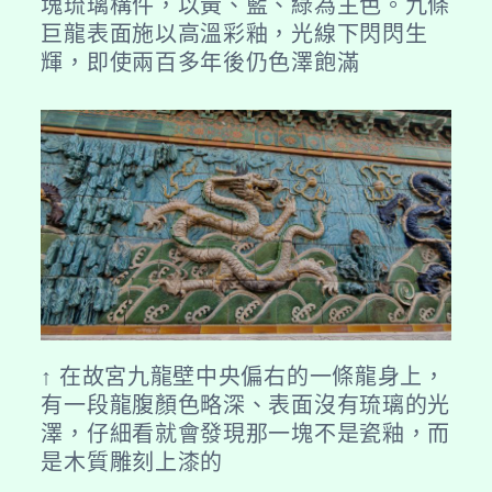
塊琉璃構件，以黃、藍、綠為主色。九條
巨龍表面施以高溫彩釉，光線下閃閃生
輝，即使兩百多年後仍色澤飽滿
↑ 在故宮九龍壁中央偏右的一條龍身上，
有一段龍腹顏色略深、表面沒有琉璃的光
澤，仔細看就會發現那一塊不是瓷釉，而
是木質雕刻上漆的