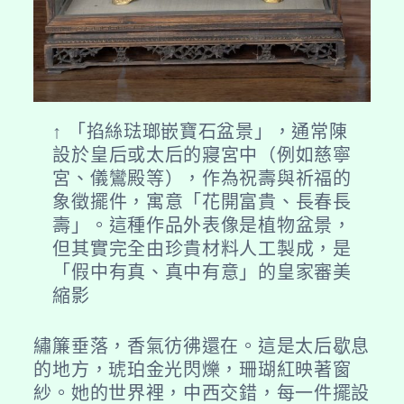
↑ 「掐絲琺瑯嵌寶石盆景」，通常陳
設於皇后或太后的寢宮中（例如慈寧
宮、儀鸞殿等），作為祝壽與祈福的
象徵擺件，寓意「花開富貴、長春長
壽」。這種作品外表像是植物盆景，
但其實完全由珍貴材料人工製成，是
「假中有真、真中有意」的皇家審美
縮影
繡簾垂落，香氣彷彿還在。這是太后歇息
的地方，琥珀金光閃爍，珊瑚紅映著窗
紗。她的世界裡，中西交錯，每一件擺設