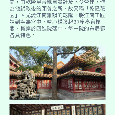
間，由乾隆皇帝親自設計及下令營建，作
為他歸政後的頤養之所，故又稱「乾隆花
園」。尤愛江南雅韻的乾隆，將江南工匠
請到寧壽宮中，精心構築起27座亭台樓
閣，貫穿於四進院落中，每一院的布局都
各具特色。