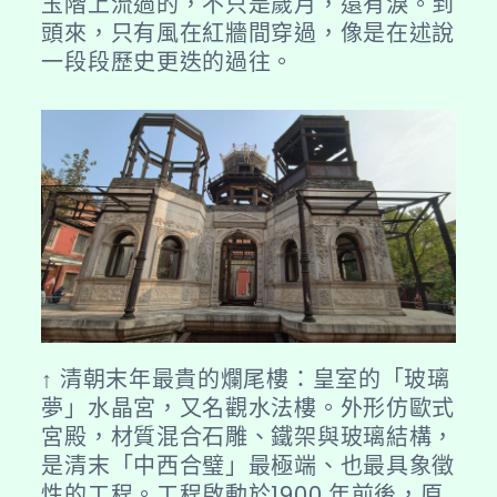
玉階上流過的，不只是歲月，還有淚。到
頭來，只有風在紅牆間穿過，像是在述說
一段段歷史更迭的過往。
↑ 清朝末年最貴的爛尾樓：皇室的「玻璃
夢」水晶宮，又名觀水法樓。外形仿歐式
宮殿，材質混合石雕、鐵架與玻璃結構，
是清末「中西合璧」最極端、也最具象徵
性的工程。工程啟動於1900 年前後，原