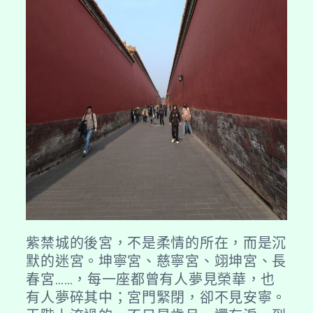
紫禁城的後宮，不是柔情的所在，而是沉
默的迷宮。坤寧宮、慈寧宮、翊坤宮、長
春宮……，每一座都曾有人夢見榮華，也
有人夢碎其中；宮門緊閉，卻不見安寧。