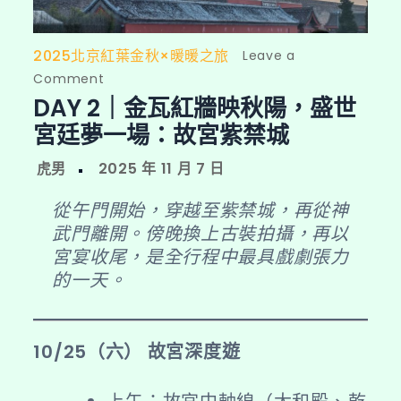
2025北京紅葉金秋×暖暖之旅
Leave a
on
Comment
DAY 2｜金瓦紅牆映秋陽，盛世
DAY
2
宮廷夢一場：故宮紫禁城
｜
金
瓦
從午門開始，穿越至紫禁城，再從神
紅
武門離開。傍晚換上古裝拍攝，再以
牆
宮宴收尾，是全行程中最具戲劇張力
映
的一天。
秋
陽，
盛
10/25（六） 故宮深度遊
世
宮