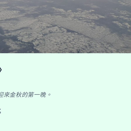
〉
迎來金秋的第一晚。
；