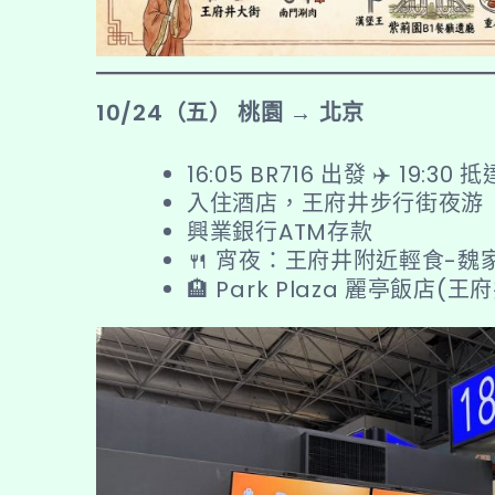
10/24（五） 桃園 → 北京
16:05 BR716 出發 ✈️ 19:30
入住酒店，王府井步行街夜游
興業銀行ATM存款
🍴 宵夜：王府井附近輕食-魏
🏨 Park Plaza 麗亭飯店(王