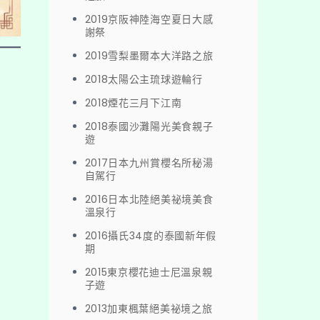
2019京阪神陸海空夏日大感
謝祭
2019雪梨墨爾本大洋路之旅
2018太陽公主琉球遊輪行
2018煙花三月下江南
2018泰國沙灘陽光美食親子
遊
2017日本九州賞櫻名所秘湯
自駕行
2016日本北陸絕美祕境美食
溫泉行
2016攝氏34度的泰國新年假
期
2015東京櫻花迪士尼溫泉親
子遊
2013加東楓葉絕美祕境之旅