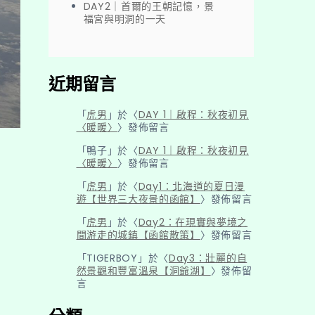
DAY2｜首爾的王朝記憶，景
福宮與明洞的一天
近期留言
「
虎男
」於〈
DAY 1｜啟程：秋夜初見
〈暖暖〉
〉發佈留言
「
鴨子
」於〈
DAY 1｜啟程：秋夜初見
〈暖暖〉
〉發佈留言
「
虎男
」於〈
Day1：北海道的夏日漫
遊【世界三大夜景的函館】
〉發佈留言
「
虎男
」於〈
Day2：在現實與夢境之
間游走的城鎮【函館散策】
〉發佈留言
「
TIGERBOY
」於〈
Day3：壯麗的自
然景觀和豐富溫泉【洞爺湖】
〉發佈留
言