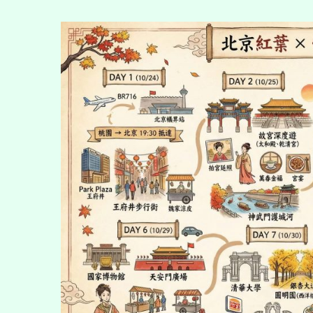
〈暖
暖〉〉
中