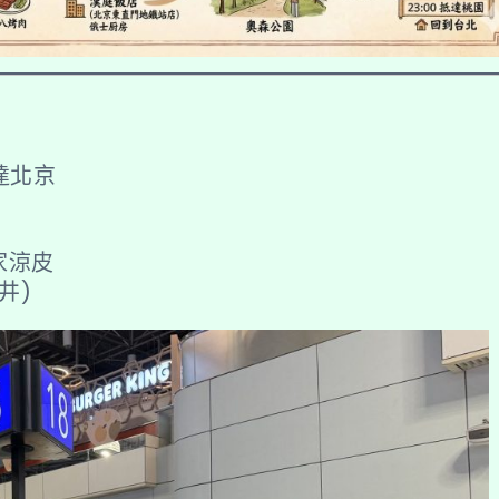
 抵達北京
家涼皮
府井)