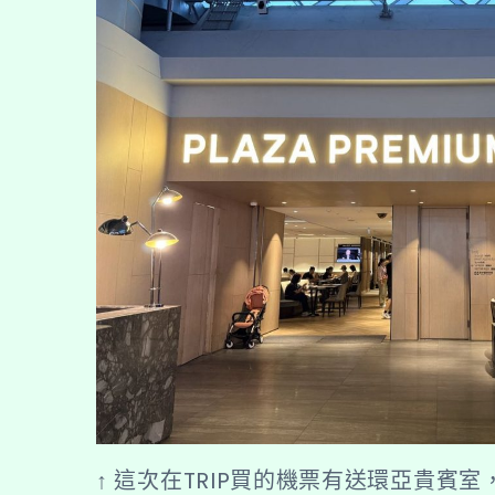
↑ 這次在TRIP買的機票有送環亞貴