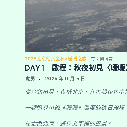
2025北京紅葉金秋×暖暖之旅
在
有 2 則留言
DAY 1｜啟程：秋夜初見〈暖暖
〈DAY
1
｜
啟
從台北出發，夜抵北京，在古都夜色中
程：
秋
一趟追尋小說《暖暖》溫度的秋日旅程
夜
初
在金色北京，遇見文字裡的風景。
見