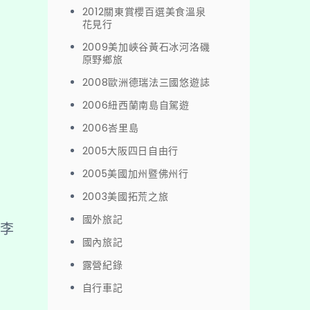
2012關東賞櫻百選美食溫泉
花見行
2009美加峽谷黃石冰河洛磯
原野鄉旅
2008歐洲德瑞法三國悠遊誌
2006紐西蘭南島自駕遊
2006峇里島
2005大阪四日自由行
2005美國加州暨佛州行
2003美國拓荒之旅
國外旅記
行李
國內旅記
露營紀錄
自行車記