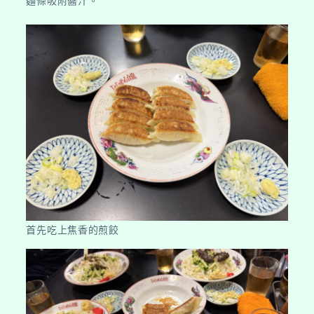
麵條吸附醬汁。
首先吃上焦香的煎餃