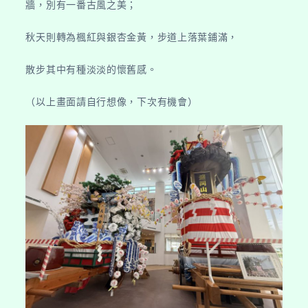
牆，別有一番古風之美；
秋天則轉為楓紅與銀杏金黃，步道上落葉鋪滿，
散步其中有種淡淡的懷舊感。
（以上畫面請自行想像，下次有機會）