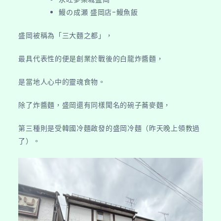
小
鰻の成瀬 盛岡店-鰻魚飯
岩
井
盛岡被稱為「三大麵之都」，
的
風
最具代表性的便是創業於戰後的白龍炸醬麵，
是當地人心中的靈魂食物。
除了炸醬麵，盛岡還有同樣聞名的碗子蕎麥麵，
第三種則是受韓國冷麵啟發的盛岡冷麵（昨天晚上領教過
了）。