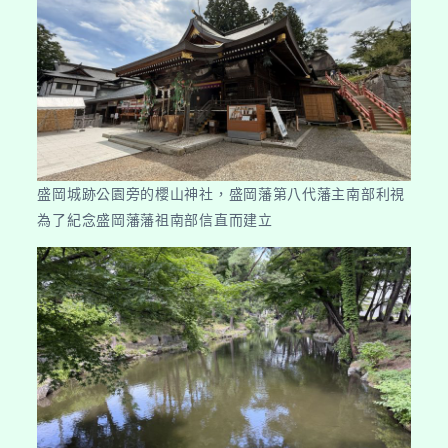
盛岡城跡公園旁的櫻山神社，盛岡藩第八代藩主南部利視
為了紀念盛岡藩藩祖南部信直而建立