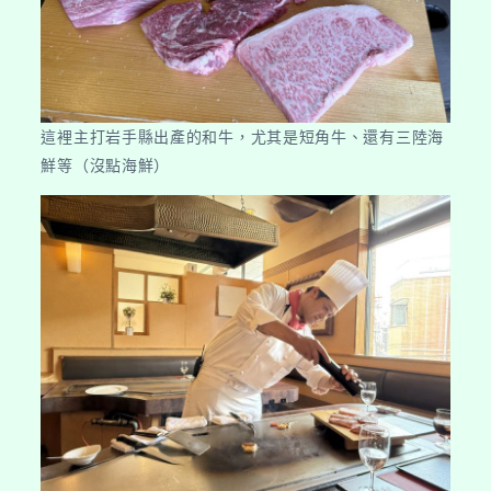
這裡主打岩手縣出產的和牛，尤其是短角牛、還有三陸海
鮮等（沒點海鮮）