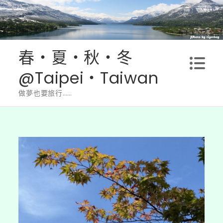
Skip
to
content
春‧夏‧秋‧冬
@Taipei‧Taiwan
做夢也要旅行……