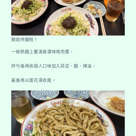
開始拌麵啦！
一碗熱麵上覆滿香濃味噌肉醬，
拌勻後再依個人口味加入蒜泥、醋、辣油，
最後再以蛋花湯收尾。