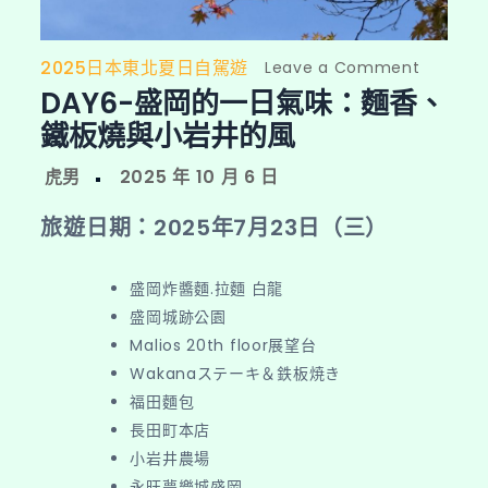
2025日本東北夏日自駕遊
on
Leave a Comment
DAY6-盛岡的一日氣味：麵香、
DAY6-
盛
鐵板燒與小岩井的風
岡
的
一
旅遊日期：2025年7月23日（三）
日
氣
盛岡炸醬麵.拉麵 白龍
味：
盛岡城跡公園
麵
Malios 20th floor展望台
香、
Wakanaステーキ＆鉄板焼き
鐵
福田麵包
板
長田町本店
燒
小岩井農場
與
永旺夢樂城盛岡