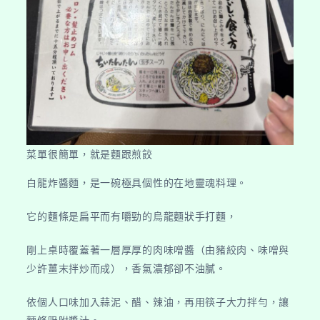
菜單很簡單，就是麵跟煎餃
白龍炸醬麵，是一碗極具個性的在地靈魂料理。
它的麵條是扁平而有嚼勁的烏龍麵狀手打麵，
剛上桌時覆蓋著一層厚厚的肉味噌醬（由豬絞肉、味噌與
少許薑末拌炒而成），香氣濃郁卻不油膩。
依個人口味加入蒜泥、醋、辣油，再用筷子大力拌勻，讓