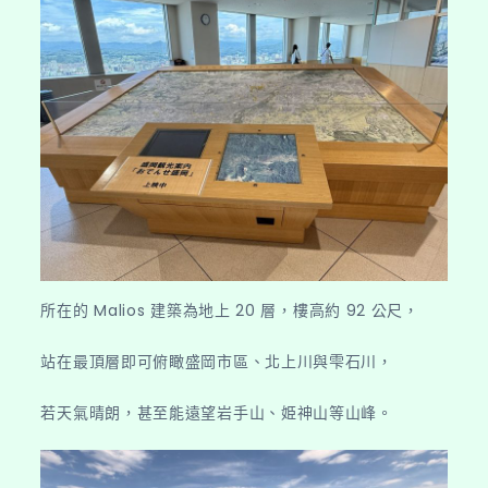
所在的 Malios 建築為地上 20 層，樓高約 92 公尺，
站在最頂層即可俯瞰盛岡市區、北上川與雫石川，
若天氣晴朗，甚至能遠望岩手山、姫神山等山峰。