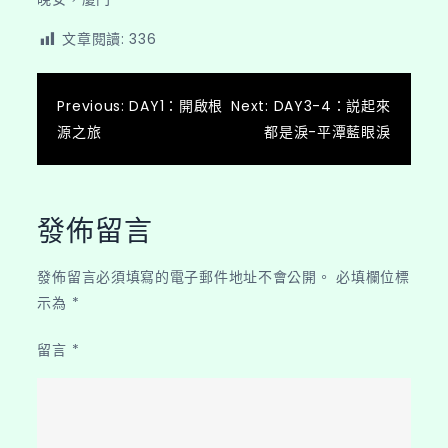
文章閱讀:
336
文
Previous:
DAY1：開啟根
Next:
DAY3-4：説起來
源之旅
都是淚-平潭藍眼淚
章
導
覽
發佈留言
發佈留言必須填寫的電子郵件地址不會公開。
必填欄位標
示為
*
留言
*