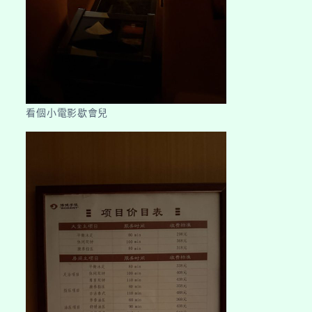
看個小電影歇會兒