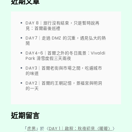
近期文章
DAY 8｜旅行沒有結束，只是暫時說再
見：首爾最後巡禮
DAY7｜走過 DMZ 的沉重，遇見弘大的熱
鬧
DAY4-6｜首爾之外的冬日風景：Vivaldi
Park 滑雪度假三天兩夜
DAY3｜首爾老街與市場之間，吃遍城市
的味道
DAY2｜首爾的王朝記憶，景福宮與明洞
的一天
近期留言
「
虎男
」於〈
DAY 1｜啟程：秋夜初見〈暖暖〉
〉