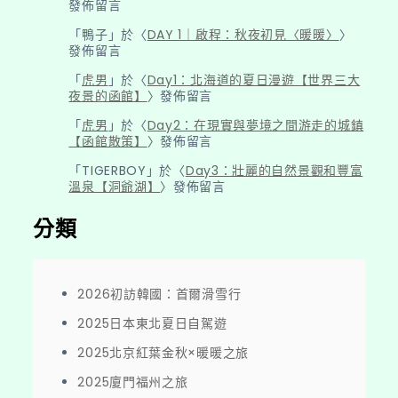
發佈留言
「
鴨子
」於〈
DAY 1｜啟程：秋夜初見〈暖暖〉
〉
發佈留言
「
虎男
」於〈
Day1：北海道的夏日漫遊【世界三大
夜景的函館】
〉發佈留言
「
虎男
」於〈
Day2：在現實與夢境之間游走的城鎮
【函館散策】
〉發佈留言
「
TIGERBOY
」於〈
Day3：壯麗的自然景觀和豐富
溫泉【洞爺湖】
〉發佈留言
分類
2026初訪韓國：首爾滑雪行
2025日本東北夏日自駕遊
2025北京紅葉金秋×暖暖之旅
2025廈門福州之旅