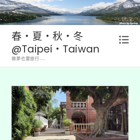
Skip
to
content
春‧夏‧秋‧冬
@Taipei‧Taiwan
做夢也要旅行……