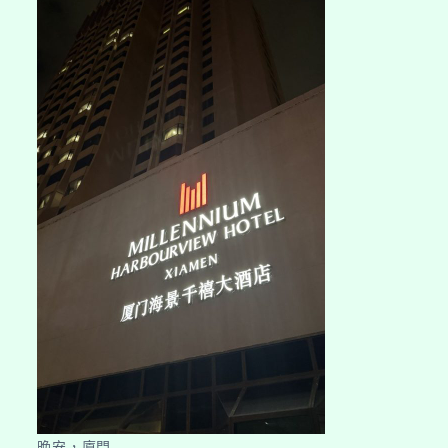
晚安，廈門