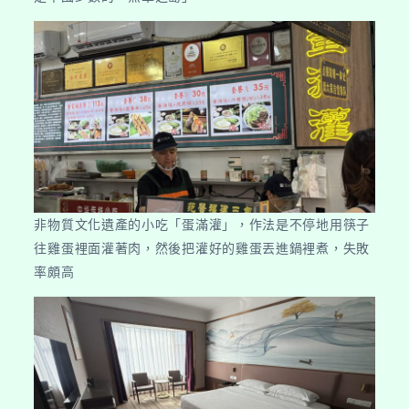
非物質文化遺產的小吃「蛋滿灌」，作法是不停地用筷子
往雞蛋裡面灌著肉，然後把灌好的雞蛋丟進鍋裡煮，失敗
率頗高