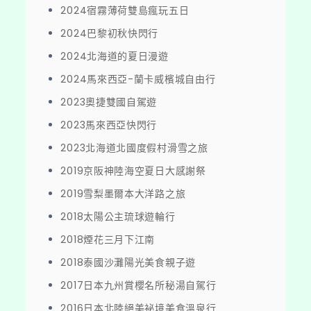
2024宿霧薄荷雙島瘋玩五日
2024巴黎初秋快閃行
2024北海道的夏日漫遊
2024馬來西亞-蘭卡威檳城自由行
2023奧捷雙國自駕遊
2023馬來西亞快閃行
2023北海道北國度假村滑雪之旅
2019京阪神陸海空夏日大感謝祭
2019雪梨墨爾本大洋路之旅
2018太陽公主琉球遊輪行
2018煙花三月下江南
2018泰國沙灘陽光美食親子遊
2017日本九州賞櫻名所秘湯自駕行
2016日本北陸絕美祕境美食溫泉行