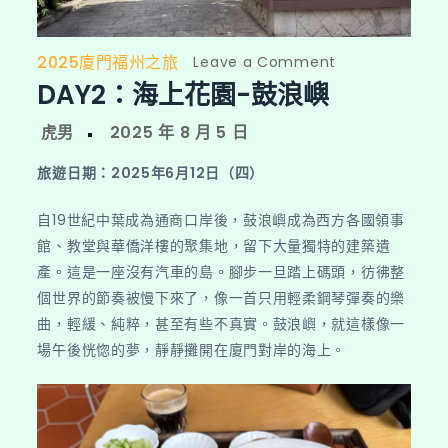
2025廈門福州之旅
on
Leave a Comment
DAY2：海上花園-鼓浪嶼
DAY2：
海
上
花
旅遊日期：2025年6月12日（四）
園-
鼓
自19世紀中葉成為通商口岸後，鼓浪嶼成為西方各國領事
浪
館、教堂與華僑洋樓的聚集地，留下大量獨特的建築遺
嶼
產。這是一座沒有汽車的島。腳步一旦踏上碼頭，彷彿整
個世界的節奏被慢下來了，像一首只用輕柔鋼琴彈奏的樂
曲，輕緩、純粹，甚至有些不真實。鼓浪嶼，就這樣像一
場午後恍惚的夢，靜靜攤開在廈門對岸的海上。