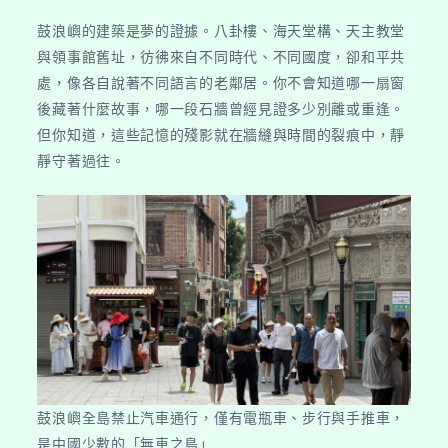
鼓浪嶼的建築是夢的證據。八卦樓、海天堂構、天主教堂
與領事館舊址，彷彿來自不同時代、不同國度，卻和平共
處，像各自說著不同語言的老鄰居。你不會知道哪一扇窗
後藏著什麼故事，哪一段石牆曾經見證多少別離或重逢。
但你知道，這些記憶的殘影就在牆縫與時間的裂痕中，靜
靜守著過往。
鼓浪嶼全島禁止汽車通行，僅有電瓶車、步行與手推車，
是中國少數的「無車之島」