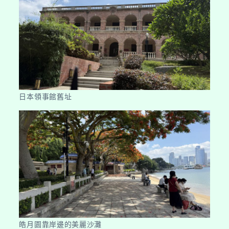
日本領事館舊址
皓月園靠岸邊的美麗沙灘