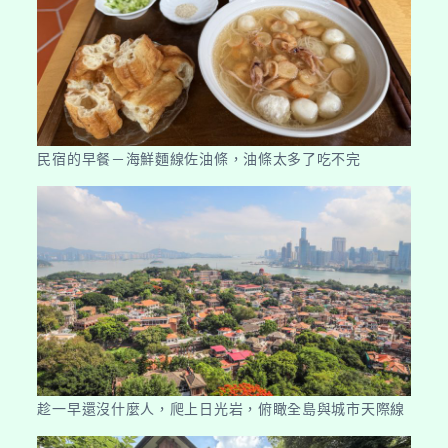
民宿的早餐－海鮮麵線佐油條，油條太多了吃不完
趁一早還沒什麼人，爬上日光岩，俯瞰全島與城市天際線