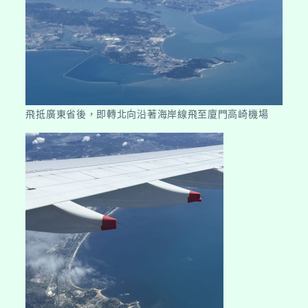
飛抵廣東省後，即轉北向沿著海岸線飛至廈門高崎機場