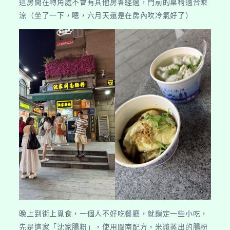
這房間在轉角處不會有其他房客經過，門前的桌椅適合乘
涼（坐了一下，嗯，六月天還是在房內吹冷氣好了）
晚上到街上覓食，一個人不好吃餐廳，就鎖定一些小吃，
先是這家「沈家腸粉」，使用閩南配方，米漿蒸出的腸粉