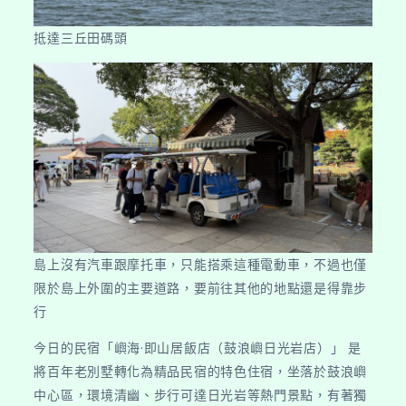
抵達三丘田碼頭
島上沒有汽車跟摩托車，只能搭乘這種電動車，不過也僅
限於島上外圍的主要道路，要前往其他的地點還是得靠步
行
今日的民宿「嶼海·即山居飯店（鼓浪嶼日光岩店）」 是
將百年老別墅轉化為精品民宿的特色住宿，坐落於鼓浪嶼
中心區，環境清幽、步行可達日光岩等熱門景點，有著獨