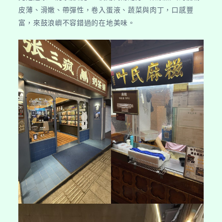
皮薄、滑嫩、帶彈性，卷入蛋液、蔬菜與肉丁，口感豐
富，來鼓浪嶼不容錯過的在地美味。