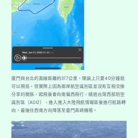
廈門與台北的直線距離約317公里，理論上只要40分鐘就
可以飛抵，但實際上因為兩岸航空識別區並沒有互相交換
分享的關係，起飛後會向南偏西飛行，繞過台灣西部防空
識別區（ADIZ），進入進入大陸飛航情報區後進行航路轉
向，最後往西南方向降落至廈門高崎機場。