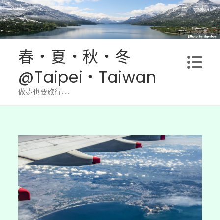
Skip
to
content
春‧夏‧秋‧冬
@Taipei‧Taiwan
做夢也要旅行……