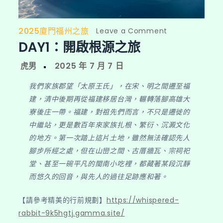
2025廈門福州之旅
on
Leave a Comment
DAY1：開啟根源之旅
DAY1：
開
啟
根
我們家族郡望「太原王氏」，在宋、明之間遷至福
源
建，清中後期再從福建移居台灣，輾轉落腳高雄大
之
寮後庄一帶。福建，對祖先們而言，不只是遷徙的
旅
中繼站，更是數百年來家族扎根、繁衍、沉澱文化
的地方。第一次踏上這片土地，雖然無法確認先人
腳步所經之處，但在山巒之間、古厝牆瓦、宗祠祀
堂、甚至一碗平凡的閩南小吃裡，都藏著某段沉靜
而悠久的回音，與先人的過往足跡應和著。
【請參考精美的行前規劃】
https://whispered-
rabbit-9k5hgtj.gamma.site/