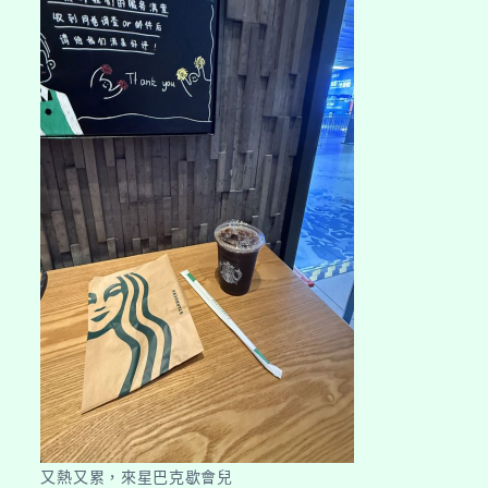
又熱又累，來星巴克歇會兒