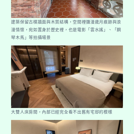
建築保留古樸牆面與木質結構，空間裡彌漫歲月痕跡與浪
漫情懷，宛如置身於歷史裡，也是電影「雲水謠」、「鋼
琴木馬」等拍攝場景
大雙人床房間，內部已經完全看不出舊有宅邸的模樣