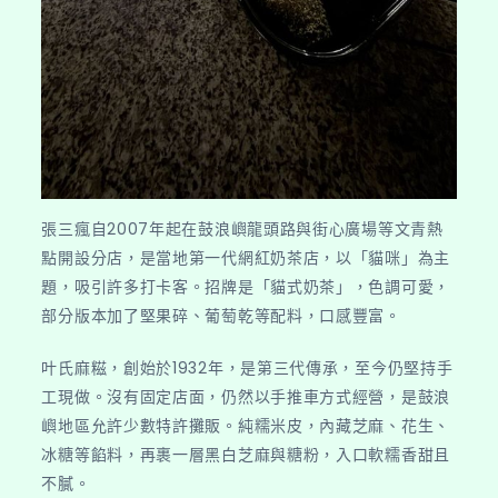
張三瘋自2007年起在鼓浪嶼龍頭路與街心廣場等文青熱
點開設分店，是當地第一代網紅奶茶店，以「貓咪」為主
題，吸引許多打卡客。招牌是「貓式奶茶」，色調可愛，
部分版本加了堅果碎、葡萄乾等配料，口感豐富。
叶氏麻糍，創始於1932年，是第三代傳承，至今仍堅持手
工現做。沒有固定店面，仍然以手推車方式經營，是鼓浪
嶼地區允許少數特許攤販。純糯米皮，內藏芝麻、花生、
冰糖等餡料，再裹一層黑白芝麻與糖粉，入口軟糯香甜且
不膩。