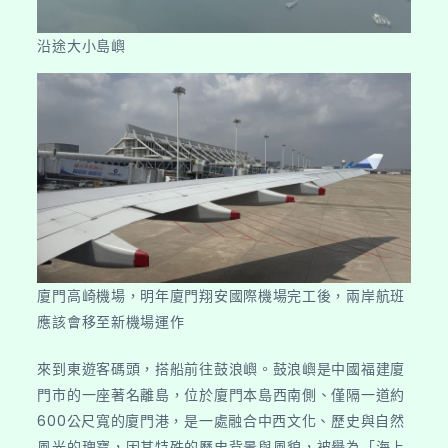
沿途大小島嶼
廈門高崎機場，明年廈門翔安國際機場完工後，兩岸航班
應該會移至新機場運作
來到東遊客碼頭，搭船前往鼓浪嶼。鼓浪嶼是中國福建廈
門市的一座著名離島，位於廈門本島西南側、僅隔一道約
600公尺寬的廈門港，是一處融合中西文化、歷史與自然
風光的瑰寶，因其特殊的歷史背景與風貌，被譽為「海上