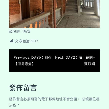
鼓浪嶼，晚安
文章閱讀:
507
文
Previous:
DAY5：歸途
Next:
DAY2：海上花園-
【海島忘憂】
鼓浪嶼
章
導
覽
發佈留言
發佈留言必須填寫的電子郵件地址不會公開。
必填欄位標
示為
*