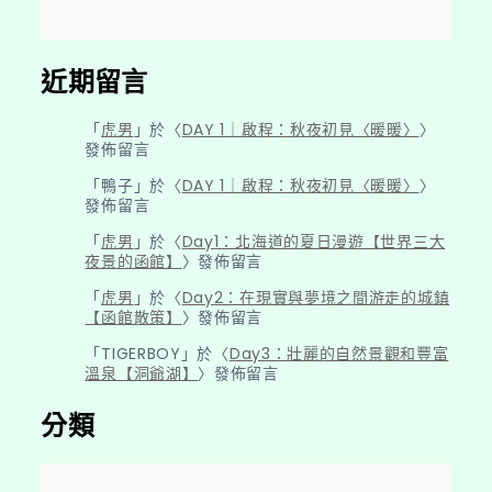
近期留言
「
虎男
」於〈
DAY 1｜啟程：秋夜初見〈暖暖〉
〉
發佈留言
「
鴨子
」於〈
DAY 1｜啟程：秋夜初見〈暖暖〉
〉
發佈留言
「
虎男
」於〈
Day1：北海道的夏日漫遊【世界三大
夜景的函館】
〉發佈留言
「
虎男
」於〈
Day2：在現實與夢境之間游走的城鎮
【函館散策】
〉發佈留言
「
TIGERBOY
」於〈
Day3：壯麗的自然景觀和豐富
溫泉【洞爺湖】
〉發佈留言
分類