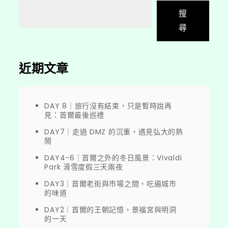
搜
尋
近期文章
DAY 8｜旅行沒有結束，只是暫時說再
見：首爾最後巡禮
DAY7｜走過 DMZ 的沉重，遇見弘大的熱
鬧
DAY4-6｜首爾之外的冬日風景：Vivaldi
Park 滑雪度假三天兩夜
DAY3｜首爾老街與市場之間，吃遍城市
的味道
DAY2｜首爾的王朝記憶，景福宮與明洞
的一天