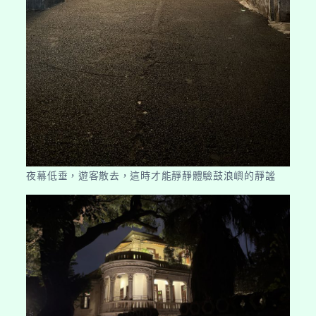
夜幕低垂，遊客散去，這時才能靜靜體驗鼓浪嶼的靜謐