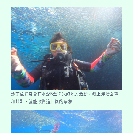
沙丁魚通常會在水深5至10米的地方活動，戴上浮潛面罩
和蛙鞋，就能欣賞這壯觀的景象