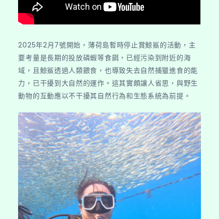
2025年2月7號開始，薄荷島暫時停止賞鯨鯊的活動，主
要考量是長期的投放磷蝦等食餌，已經污染到附近的海
域，且鯨鯊透過人類餵食，也導致失去自然捕獵進食的能
力，已干擾到大自然的運作。這其實頗讓人省思，與野生
動物的互動應以不干擾其自然行為和生態系統為前提。