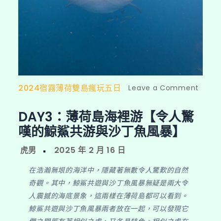
2024宿霧薄荷雙島瘋玩五日
Leave a Comment
on
DAY3：
DAY3：薄荷島海裡游【令人驚
薄
嘆的鯨鯊共游與沙丁魚風暴】
荷
島
海
在浩瀚無垠的海洋中，隱藏著無數令人驚歎的自然
裡
奇觀。其中，鯨鯊共遊與沙丁魚風暴無疑是兩大令
游
人震撼的海底景象，這兩樣在薄荷島都可以看到。
【令
鯨鯊共遊與沙丁魚風暴兩者放在一起，可以發現它
人