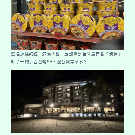
聲名遠播的統一滿漢大餐，應該算是台灣最有名的泡麵了
吧？一碗折合台幣65，跟台灣差不多？