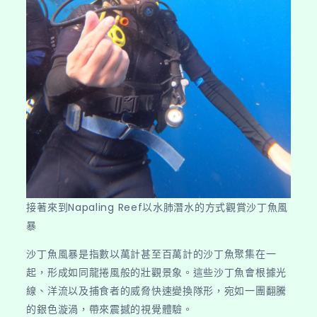
接著來到Napaling Reef以水肺潛水的方式觀賞沙丁魚風
暴
沙丁魚風暴是指數以萬計甚至百萬計的沙丁魚聚集在一
起，形成如同龍捲風般的壯觀景象。這些沙丁魚會根據光
線、洋流以及捕食者的威脅快速變換隊形，宛如一團翻騰
的銀色漩渦，帶來震撼的視覺體驗。