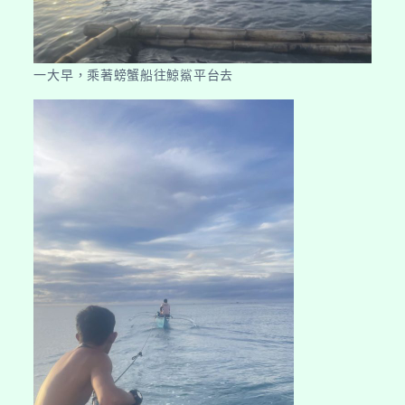
一大早，乘著螃蟹船往鯨鯊平台去