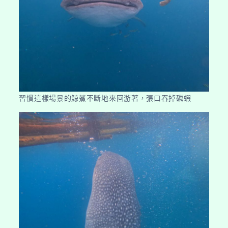
習慣這樣場景的鯨鯊不斷地來回游著，張口吞掉磷蝦