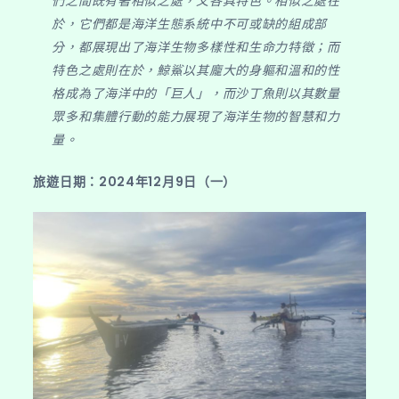
們之間既有著相似之處，又各具特色。相似之處在
驚
於，它們都是海洋生態系統中不可或缺的組成部
嘆
分，都展現出了海洋生物多樣性和生命力特徵；而
的
特色之處則在於，鯨鯊以其龐大的身軀和溫和的性
鯨
格成為了海洋中的「巨人」，而沙丁魚則以其數量
鯊
眾多和集體行動的能力展現了海洋生物的智慧和力
共
量。
游
與
旅遊日期：2024年12月9日（一）
沙
丁
魚
風
暴】