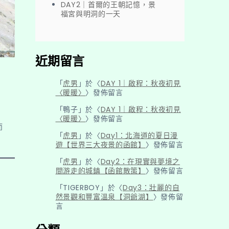
DAY2｜首爾的王朝記憶，景
福宮與明洞的一天
近期留言
「
虎男
」於〈
DAY 1｜啟程：秋夜初見
〈暖暖〉
〉發佈留言
「
鴨子
」於〈
DAY 1｜啟程：秋夜初見
〈暖暖〉
〉發佈留言
而
「
虎男
」於〈
Day1：北海道的夏日漫
遊【世界三大夜景的函館】
〉發佈留言
「
虎男
」於〈
Day2：在現實與夢境之
間游走的城鎮【函館散策】
〉發佈留言
「
TIGERBOY
」於〈
Day3：壯麗的自
然景觀和豐富溫泉【洞爺湖】
〉發佈留
言