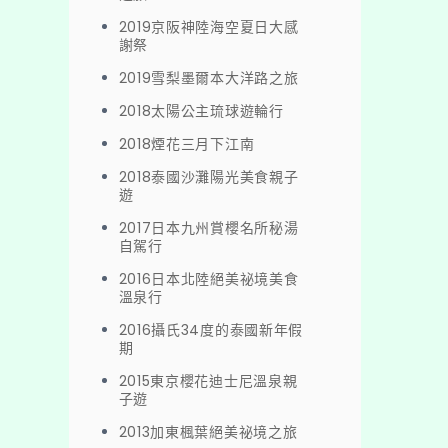
2019京阪神陸海空夏日大感
謝祭
2019雪梨墨爾本大洋路之旅
2018太陽公主琉球遊輪行
2018煙花三月下江南
2018泰國沙灘陽光美食親子
遊
2017日本九州賞櫻名所秘湯
自駕行
2016日本北陸絕美祕境美食
溫泉行
2016攝氏34度的泰國新年假
期
2015東京櫻花迪士尼溫泉親
子遊
2013加東楓葉絕美祕境之旅