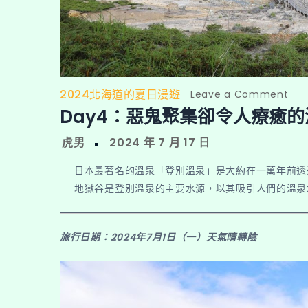
2024北海道的夏日漫遊
on
Leave a Comment
Day4：惡鬼聚集卻令人療癒
Da
惡
鬼
聚
日本最著名的溫泉「登別溫泉」是大約在一萬年前透
集
地獄谷是登別溫泉的主要水源，以其吸引人們的溫泉
卻
令
人
旅行日期：2024年7月1日（一）
天氣晴轉陰
療
癒
的