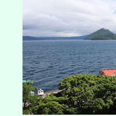
溫
泉
鄉
【登
別
地
獄
谷】