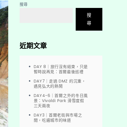
搜尋
搜
尋
近期文章
DAY 8｜旅行沒有結束，只是
暫時說再見：首爾最後巡禮
DAY7｜走過 DMZ 的沉重，
遇見弘大的熱鬧
DAY4-6｜首爾之外的冬日風
景：Vivaldi Park 滑雪度假
三天兩夜
DAY3｜首爾老街與市場之
間，吃遍城市的味道