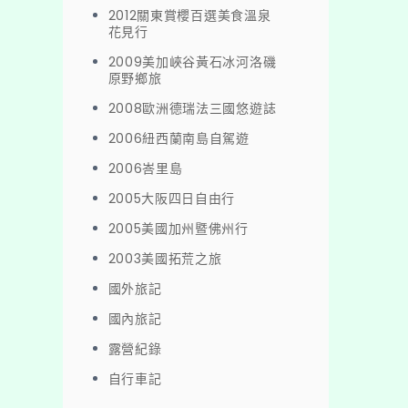
2012關東賞櫻百選美食溫泉
花見行
2009美加峽谷黃石冰河洛磯
原野鄉旅
2008歐洲德瑞法三國悠遊誌
2006紐西蘭南島自駕遊
2006峇里島
2005大阪四日自由行
2005美國加州暨佛州行
2003美國拓荒之旅
國外旅記
國內旅記
露營紀錄
自行車記