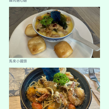
雞肉通心麵
馬來小饅頭