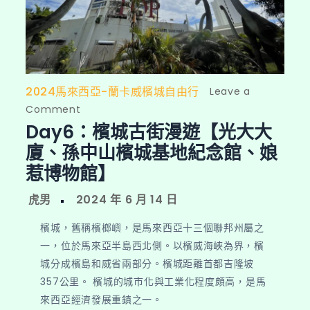
2024馬來西亞-蘭卡威檳城自由行
Leave a
on
Comment
Day6：檳城古街漫遊【光大大
Day6：
檳
廈、孫中山檳城基地紀念館、娘
城
惹博物館】
古
街
漫
檳城，舊稱檳榔嶼，是馬來西亞十三個聯邦州屬之
遊
一，位於馬來亞半島西北側。以檳威海峽為界，檳
【光
城分成檳島和威省兩部分。檳城距離首都吉隆坡
大
357公里。 檳城的城市化與工業化程度頗高，是馬
大
來西亞經濟發展重鎮之一。
廈、