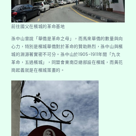
前往國父在檳城的革命基地
孫中山曾說「華僑是革命之母」，而馬來華僑的數量與向
心力，特別是檳城華僑對於革命的贊助熱烈，孫中山與檳
城的淵源著實密不可分。孫中山於1905-1911年間「九次
革命，五過檳城」，同盟會東南亞總部設在檳城，而黃花
崗起義就是在檳城策畫的。