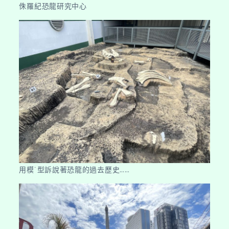
侏羅紀恐龍研究中心
用模˙型訴說著恐龍的過去歷史……