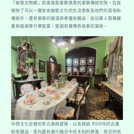
「娘惹文物館」前身是富豪鄭景貴的豪華傳統宅院，在這
裡除了可以一窺峇峇娘惹文化的生活景象及他們的習俗和
傳統外，還有豪華的裝潢與骨董收藏品，這位華人靠著礦
產與經商等行業致富，是個有著傳奇故事的富商。
中西文化合璧的多元風格建築，以及超過 1000件的古董
和收藏品，室內還有展示融合中式木刻的屏風、英式的地