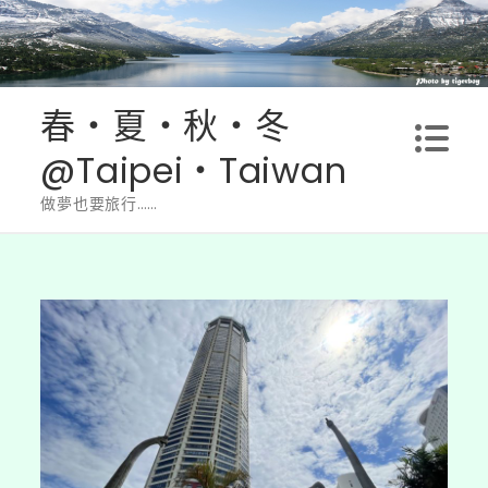
Skip
to
content
春‧夏‧秋‧冬
@Taipei‧Taiwan
做夢也要旅行……