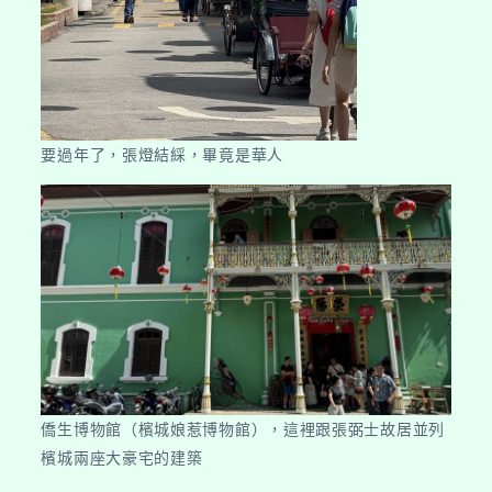
要過年了，張燈結綵，畢竟是華人
僑生博物館（檳城娘惹博物館），這裡跟張弼士故居並列
檳城兩座大豪宅的建築