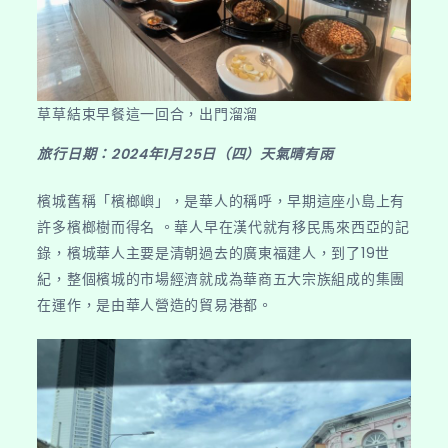
草草結束早餐這一回合，出門溜溜
旅行日期：2024年1月25日（四）天氣晴有雨
檳城舊稱「檳榔嶼」，是華人的稱呼，早期這座小島上有
許多檳榔樹而得名 。華人早在漢代就有移民馬來西亞的記
錄，檳城華人主要是清朝過去的廣東福建人，到了19世
紀，整個檳城的市場經濟就成為華商五大宗族組成的集團
在運作，是由華人營造的貿易港都。