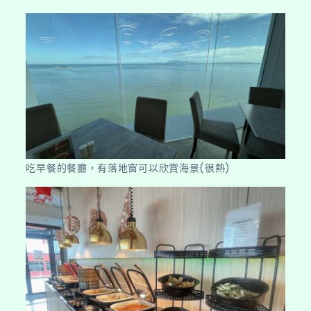
孫
中
山
檳
城
基
地
紀
念
吃早餐的餐廳，有落地窗可以欣賞海景(很熱)
館、
娘
惹
博
物
館】