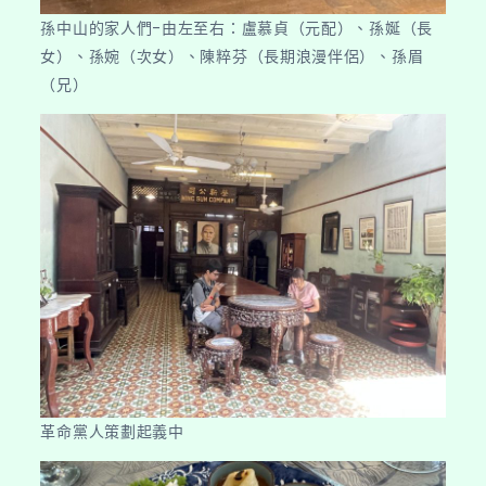
孫中山的家人們-由左至右：盧慕貞（元配）、孫娫（長
女）、孫婉（次女）、陳粹芬（長期浪漫伴侶）、孫眉
（兄）
革命黨人策劃起義中