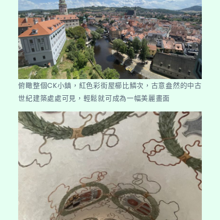
俯瞰整個CK小鎮，紅色彩街屋櫛比鱗次，古意盎然的中古
世紀建築處處可見，輕鬆就可成為一幅美麗畫面