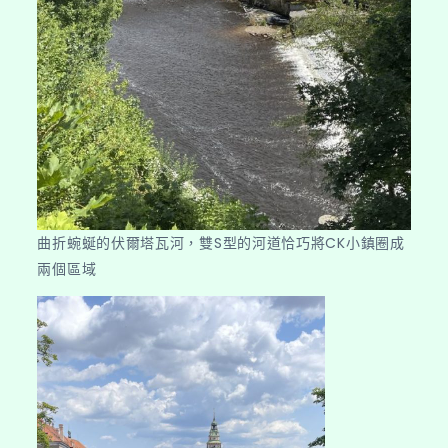
曲折蜿蜒的伏爾塔瓦河，雙S型的河道恰巧將CK小鎮圈成
兩個區域