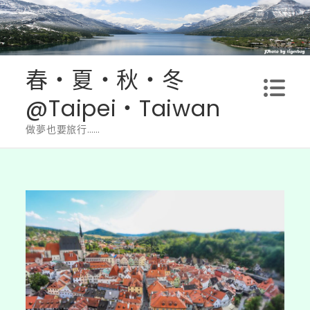
Skip
to
content
春‧夏‧秋‧冬
@Taipei‧Taiwan
做夢也要旅行……