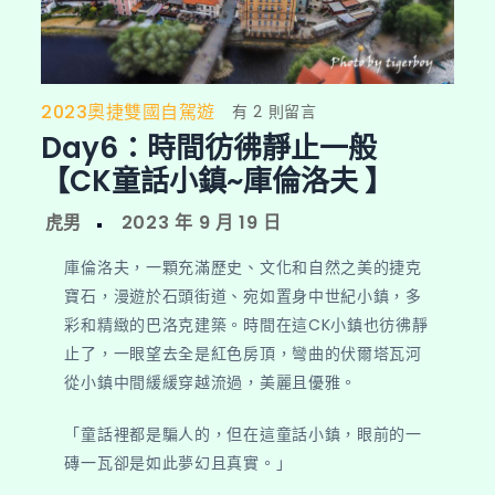
2023奧捷雙國自駕遊
在
有 2 則留言
Day6：時間彷彿靜止一般
〈Day6：
時
【CK童話小鎮~庫倫洛夫 】
間
彷
彿
庫倫洛夫，一顆充滿歷史、文化和自然之美的捷克
靜
寶石，漫遊於石頭街道、宛如置身中世紀小鎮，多
止
彩和精緻的巴洛克建築。時間在這CK小鎮也彷彿靜
一
止了，一眼望去全是紅色房頂，彎曲的伏爾塔瓦河
般
從小鎮中間緩緩穿越流過，美麗且優雅。
【CK
童
「童話裡都是騙人的，但在這童話小鎮，眼前的一
話
磚一瓦卻是如此夢幻且真實。」
小