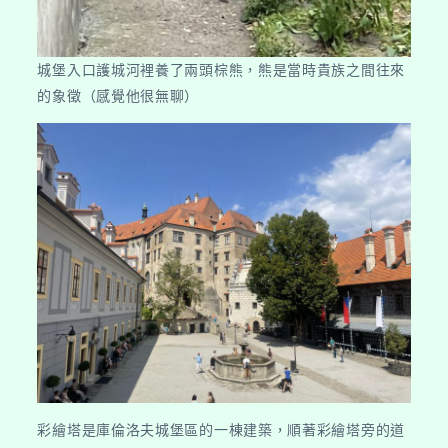
城堡入口護城河裡養了兩頭棕熊，熊是當時貴族之間往來
的象徵（感覺他很無聊）
彩繪塔是庫倫洛夫城堡區的一棟建築，順著彩繪塔旁的道