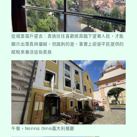
從城堡窗戶望去：貴族往往喜歡居高臨下望著人民，才能
顯示出尊貴與優越，但諷刺的是，事實上卻是平民提供的
賦稅來養活這些貴族
午餐，Nonna Gina義大利餐廳