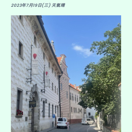
鎮
2023年7月19日(三) 天氣晴
~
庫
倫
洛
夫
】〉
中