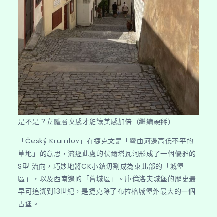
是不是？立體層次感才能讓美感加倍（繼續硬掰）
「Český Krumlov」在捷克文是「彎曲河邊高低不平的
草地」的意思，流經此處的伏爾塔瓦河形成了一個優雅的
S型 流向，巧妙地將CK小鎮切割成為東北部的「城堡
區」，以及西南邊的「舊城區」。庫倫洛夫城堡的歷史最
早可追溯到13世紀，是捷克除了布拉格城堡外最大的一個
古堡。