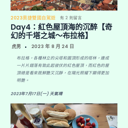
2023奧捷雙國自駕遊
在
有 2 則留言
Day4：紅色屋頂海的沉醉【奇
〈Day4：
紅
幻的千塔之城～布拉格】
色
屋
頂
布拉格，各種林立的尖塔和圓頂形成的塔林，連成
海
一片片錯落有致此起彼伏的紅色屋頂，而紅色的屋
的
頂總是看來既鮮艷又沉靜，在陽光照耀下顯得更加
沉
明艷。
醉
【奇
2023年7月17日(一) 天氣晴
幻
的
千
塔