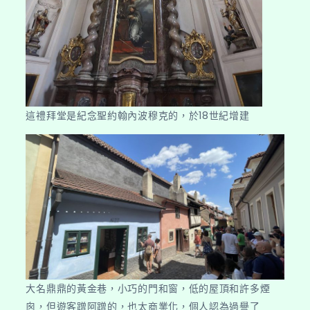
這禮拜堂是紀念聖約翰內波穆克的，於18世紀增建
大名鼎鼎的黃金巷，小巧的門和窗，低的屋頂和許多煙
囪，但遊客蹭阿蹭的，也太商業化，個人認為過譽了