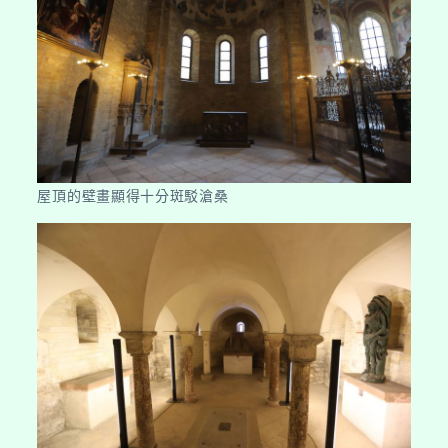
屋頂的壁畫顯得十分斑駁滄桑