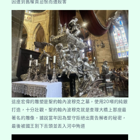
因遭到舊權貴忌恨而遭殺害
這座宏偉的雕塑是聖約翰內波穆克之墓，使用20噸的純銀
打造，十分壯觀。聖約翰內波穆克就是查理大橋上那座最
著名的雕像，據說當年因為堅守拒絕出賣告解者的秘密，
最後被國王割下舌頭並丟入河中殉道