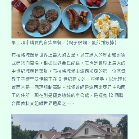
之
城
～
布
拉
格】〉
早上超市購買的自炊早餐，(鍋子很爛，蛋煎到毀掉)
中
布拉格城堡是世界上最大的古堡，以其迷人的歷史和哥德
式建築而聞名。根據世界金氏紀錄，它也是世界上最大的
中世紀城堡建築群。布拉格城堡由波西米亞的第一位基督
教王子博里沃伊親王在 9 世紀建立的一座堡壘，以地理位
置而言是一個理想制高點。城堡曾經是波西米亞君主和國
王的住所，現在則是捷克總統的辦公處，是捷克 12 個聯
合國教科文組織世界遺產之一。