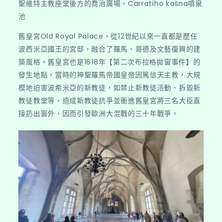
聖維特主教座堂後方的喬治廣場，Carratiho kašna噴泉
池
舊皇宮Old Royal Palace，從12世紀以來一直都是歷任
波西米亞國王的宮邸，融合了羅馬、哥德及文藝復興的建
築風格。舊皇宮也是1618年【第二次布拉格拋窗事件】的
發生地點，當時的神聖羅馬帝國皇帝因篤信天主教，大規
模地迫害波希米亞的新教徒，如禁止新教徒活動、拆毀新
教徒教堂等，造成新教徒抗爭並衝進舊皇宮將三名大臣直
接扔出窗外，因而引發歐洲大混戰的三十年戰爭。