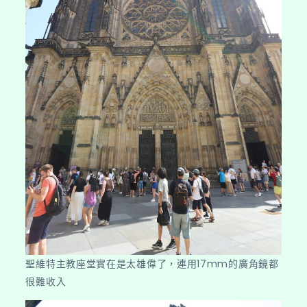
聖維特主教座堂實在是太雄偉了，連用17mm的廣角鏡都
很難收入