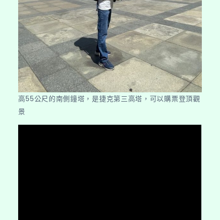
高55公尺的南側鐘塔，是捷克第三高塔，可以購票登頂觀
景