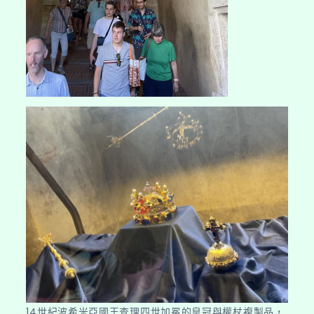
14世紀波希米亞國王查理四世加冕的皇冠與權杖複製品，