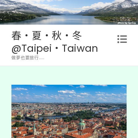
Skip
to
content
春‧夏‧秋‧冬
@Taipei‧Taiwan
做夢也要旅行……