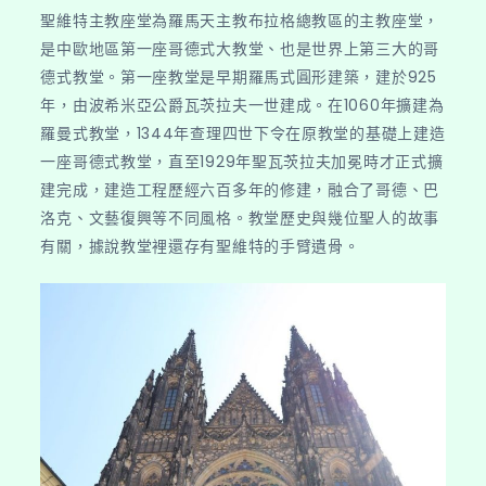
聖維特主教座堂為羅馬天主教布拉格總教區的主教座堂，
是中歐地區第一座哥德式大教堂、也是世界上第三大的哥
德式教堂。第一座教堂是早期羅馬式圓形建築，建於925
年，由波希米亞公爵瓦茨拉夫一世建成。在1060年擴建為
羅曼式教堂，1344年查理四世下令在原教堂的基礎上建造
一座哥德式教堂，直至1929年聖瓦茨拉夫加冕時才正式擴
建完成，建造工程歷經六百多年的修建，融合了哥德、巴
洛克、文藝復興等不同風格。教堂歷史與幾位聖人的故事
有關，據說教堂裡還存有聖維特的手臂遺骨。