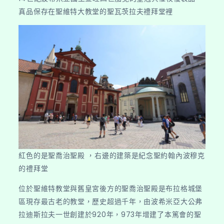
真品保存在聖維特大教堂的聖瓦茨拉夫禮拜堂裡
紅色的是聖喬治聖殿 ，右邊的建築是紀念聖約翰內波穆克
的禮拜堂
位於聖維特教堂與舊皇宮後方的聖喬治聖殿是布拉格城堡
區現存最古老的教堂，歷史超過千年，由波希米亞大公弗
拉迪斯拉夫一世創建於920年，973年增建了本篤會的聖