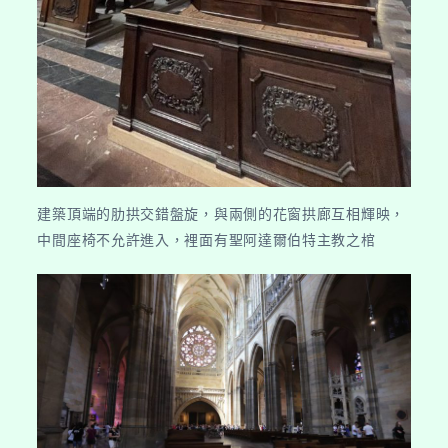
建築頂端的肋拱交錯盤旋，與兩側的花窗拱廊互相輝映，
中間座椅不允許進入，裡面有聖阿達爾伯特主教之棺