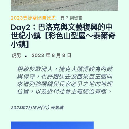
2023奧捷雙國自駕遊
在
有 2 則留言
Day2：巴洛克與文藝復興的中
〈Day2：
巴
世紀小鎮【彩色山型屋～泰爾奇
洛
小鎮】
克
與
文
相較於歐洲人，捷克人顯得較為內斂
藝
與保守，也許跟過去波西米亞王國向
復
來遭列強覬覦與兵家必爭之地的地理
興
位置，以及近代社會主義統治有關。
的
中
世
2023年7月15日(六) 天氣晴
紀
小