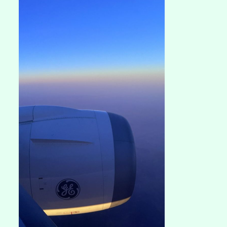
鎮
【彩
色
山
型
屋
～
泰
爾
奇
小
鎮】〉
中