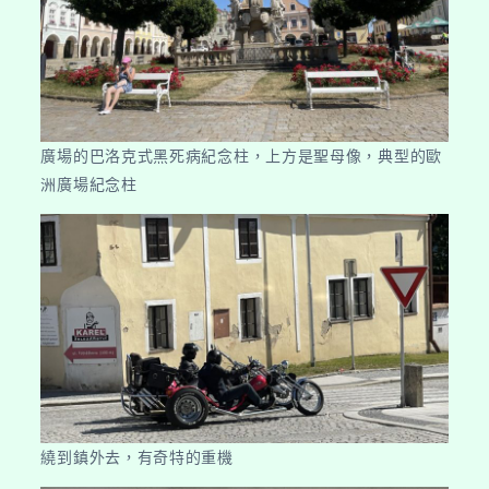
廣場的巴洛克式黑死病紀念柱，上方是聖母像，典型的歐
洲廣場紀念柱
繞到鎮外去，有奇特的重機