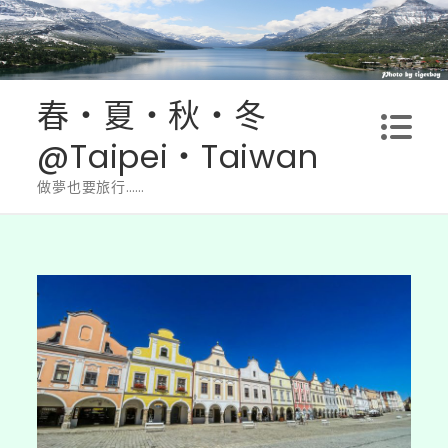
Skip
to
content
春‧夏‧秋‧冬
@Taipei‧Taiwan
做夢也要旅行……