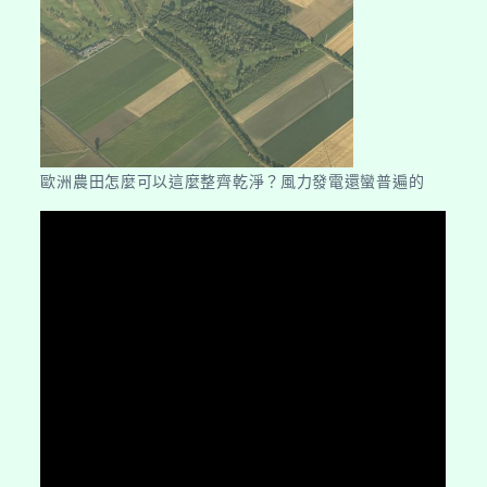
歐洲農田怎麼可以這麼整齊乾淨？風力發電還蠻普遍的