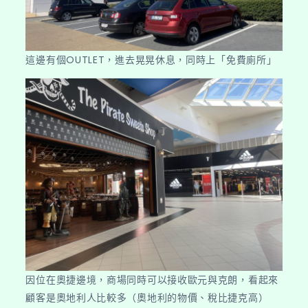
這邊有個OUTLET，進去晃晃休息，同時上「免費廁所」
因位在奧捷邊境，商場同時可以接收歐元與克朗，看起來
顧客是奧地利人比較多（奧地利的物價、稅比捷克高）