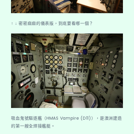
↑ ↓ 密密麻麻的儀表版，到底要看哪一個？
吸血鬼號驅逐艦（HMAS Vampire (D11)），是澳洲建造
的第一艘全焊接艦艇。