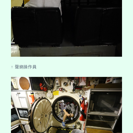
↑ 聲納操作員