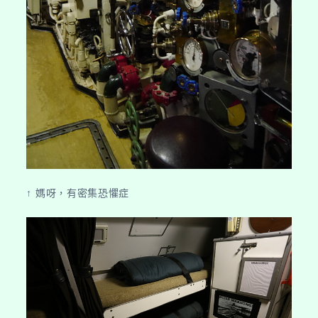
↑ 媽呀，有密集恐懼症