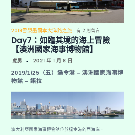
2019雪梨墨爾本大洋路之旅
在
有 2 則留言
Day7：如臨其境的海上冒險
〈Day7：
如
【澳洲國家海事博物館】
臨
其
境
2019/1/25（五）達令港 – 澳洲國家海事博
的
物館
– 諾拉
海
上
冒
險
【澳
洲
澳大利亞國家海事博物館位於達令港的西海岸，
國