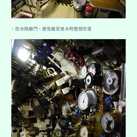
↑ 防水隔艙門，避免艙室進水時整個完蛋