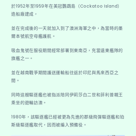
於1952年至1959年在美冠鸚鵡島（Cockatoo Island）
造船廠建成，
並在完成後的一天就加入到了澳洲海軍之中，為當時的墨
爾本號航空母艦護航。
吸血鬼號在服役期間經常部署到東南亞，充當遠東艦隊的
旗艦之一。
並在越南戰爭期間護送運輸船往返於印尼與馬來西亞之
間。
同時這艘驅逐艦也被指派陪同伊莉莎白二世和菲利普親王
乘坐的遊輪訪澳。
1980年，該驅逐艦已經被更為先進的郡級飛彈驅逐艦和珀
斯級驅逐艦取代，因而被編入預備役。