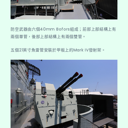
防空武器由六個40mm Bofors組成；前部上部結構上有
兩個單管，後部上部結構上有兩個雙管。
五個21英寸魚雷管安裝於甲板上的Mark IV發射架。