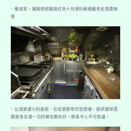
↑ 艦長室，讓我想起獵殺紅色十月號的蘇俄艦長史恩康納
萊
↑ 比我家還小的廚房，在這麼狹窄的空間裡，廚師要保證
那麼多壯漢一日四餐吃飽吃好，簡直令人不可思議。