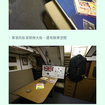
↑ 軍官的臥室稍微大些，還有娛樂空間