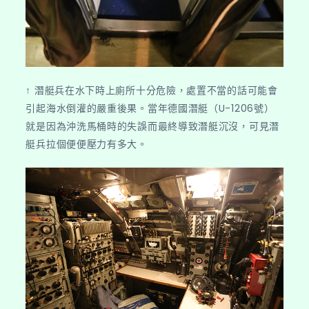
↑ 潛艇兵在水下時上廁所十分危險，處置不當的話可能會
引起海水倒灌的嚴重後果。當年德國潛艇（U-1206號）
就是因為沖洗馬桶時的失誤而最終導致潛艇沉沒，可見潛
艇兵拉個便便壓力有多大。