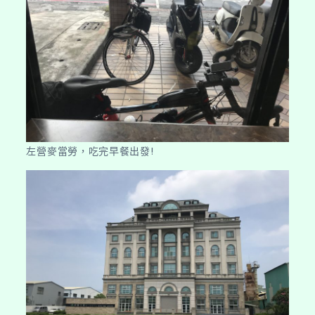
左營麥當勞，吃完早餐出發!