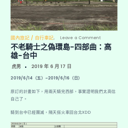
國內旅記
自行車記
on
,
Leave a Comment
不老騎士之偽環島-四部曲：高
不
老
雄-台中
騎
士
之
2019/6/14（五）~2019/6/16（日）
偽
環
原訂的計畫如下，用兩天騎完西部，事實證明我們太高估
島-
自己了。
四
部
騎到台中已經團滅，隔天搭火車回台北XDD
曲：
高