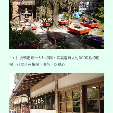
↑ ↓ 往後頭走有一大片梅園，宮裏遍植大約6000株的梅
樹，可以坐在梅樹下喝茶、吃點心