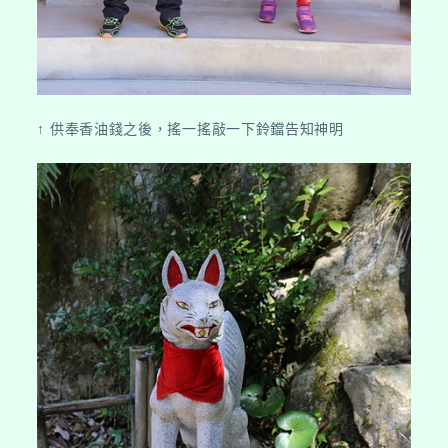
↑ 供奉香油錢之後，搖一搖敲一下鈴鐺告知神明