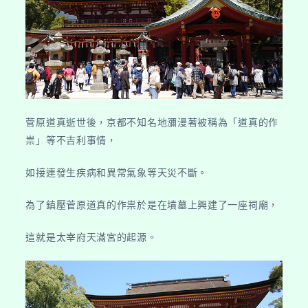
菅原道真逝世後，京都不知名地瀰漫著被稱為「道真的作
祟」等不吉利事情，
如接連發生疾病和異常氣象等天災不斷。
為了鎮壓菅原道真的作祟於是在墳墓上興建了一座祠廟，
這就是太宰府天滿宮的起源。