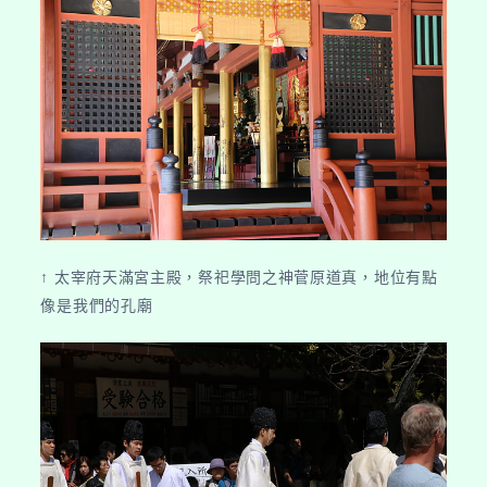
↑ 太宰府天滿宮主殿，祭祀學問之神菅原道真，地位有點
像是我們的孔廟