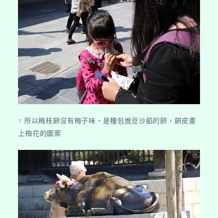
↑ 所以梅枝餅沒有梅子味，是種包進豆沙餡的餅，餅皮畫
上梅花的圖案