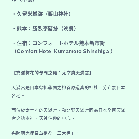
行
Day3【追
‧久留米城跡
（篠山神社）
尋
‧熊本：勝烈亭豬排（晚餐）
櫻
花
‧
住宿：コンフォートホテル熊本新市街
蹤
（Comfort Hotel Kumamoto Shinshigai）
跡：
太
宰
【充滿梅花的學問之殿：太宰府天滿宮】
府
天
天滿宮是日本祭祀學問之神菅原道真的神社，分布於日本
滿
各地。
宮、
久
而位於太宰府的天滿宮，和北野天滿宮同為日本全國天滿
留
宮之總本社、天神信仰的中心，
米
與防府天滿宮並稱為「三天神」。
城