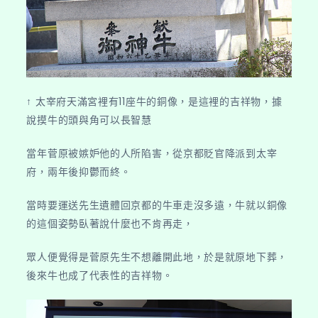
↑ 太宰府天滿宮裡有11座牛的銅像，是這裡的吉祥物，據
說摸牛的頭與角可以長智慧
當年菅原被嫉妒他的人所陷害，從京都貶官降派到太宰
府，兩年後抑鬱而終。
當時要運送先生遺體回京都的牛車走沒多遠，牛就以銅像
的這個姿勢臥著說什麼也不肯再走，
眾人便覺得是菅原先生不想離開此地，於是就原地下葬，
後來牛也成了代表性的吉祥物。