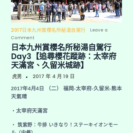
2017日本九州賞櫻名所秘湯自駕行
Leave a
on
Comment
日本九州賞櫻名所秘湯自駕行
日
本
Day3【追尋櫻花蹤跡：太宰府
九
天滿宮、久留米城跡】
州
賞
櫻
2017年4月4日 （二） 福岡-太宰府-久留米-熊本
名
天氣晴
所
秘
太宰府天滿宮
‧
湯
自
‧ 筑紫野：牛排 いきなり！ステーキイオンモー
駕
ル（中餐）