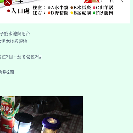
親子戲水池與吧台
2個木棧板營地
營位2個、茄冬營位2個
套房2間