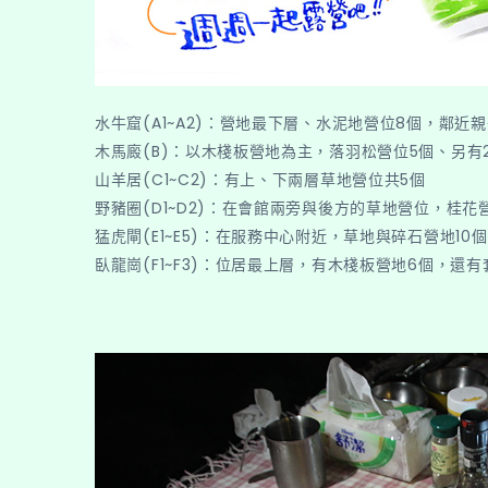
水牛窟(A1~A2)：營地最下層、水泥地營位8個，鄰近
木馬廄(B)：以木棧板營地為主，落羽松營位5個、另有
山羊居(C1~C2)：有上、下兩層草地營位共5個
野豬圈(D1~D2)：在會館兩旁與後方的草地營位，桂花
猛虎閘(E1~E5)：在服務中心附近，草地與碎石營地10個
臥龍崗(F1~F3)：位居最上層，有木棧板營地6個，還有