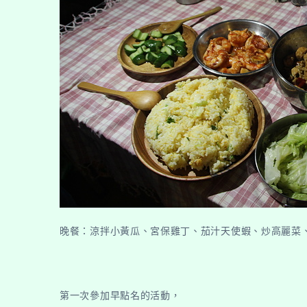
晚餐：涼拌小黃瓜、宮保雞丁、茄汁天使蝦、炒高麗菜
第一次參加早點名的活動，