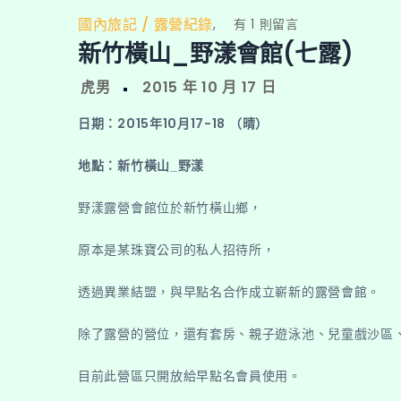
國內旅記
露營紀錄
在
,
有 1 則留言
新竹橫山_野漾會館(七露)
〈新
竹
橫
山
日期：2015年10月17-18 （晴
）
_
野
地點：新竹橫山_野漾
漾
野漾露營會館位於新竹橫山鄉，
會
館
原本是某珠寶公司的私人招待所，
(七
露)〉
透過異業結盟，與早點名合作成立嶄新的露營會館。
中
除了露營的營位，還有套房、親子遊泳池、兒童戲沙區
目前此營區只開放給早點名會員使用。