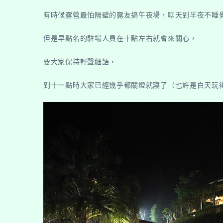
有時候露營最怕隔壁的露友搞午夜場，聊天到半夜不睡
但是早點名的駐場人員在十點左右就會來關心，
要大家保持輕聲細語，
到十一點時大家已經幾乎都關燈就寢了（也許是白天玩