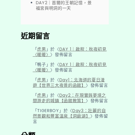
DAY2｜首爾的王朝記憶，景
福宮與明洞的一天
近期留言
「
虎男
」於〈
DAY 1｜啟程：秋夜初見
〈暖暖〉
〉發佈留言
「
鴨子
」於〈
DAY 1｜啟程：秋夜初見
〈暖暖〉
〉發佈留言
「
虎男
」於〈
Day1：北海道的夏日漫
遊【世界三大夜景的函館】
〉發佈留言
「
虎男
」於〈
Day2：在現實與夢境之
間游走的城鎮【函館散策】
〉發佈留言
「
TIGERBOY
」於〈
Day3：壯麗的自
然景觀和豐富溫泉【洞爺湖】
〉發佈留
言