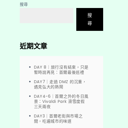
搜尋
搜
尋
近期文章
DAY 8｜旅行沒有結束，只是
暫時說再見：首爾最後巡禮
DAY7｜走過 DMZ 的沉重，
遇見弘大的熱鬧
DAY4-6｜首爾之外的冬日風
景：Vivaldi Park 滑雪度假
三天兩夜
DAY3｜首爾老街與市場之
間，吃遍城市的味道