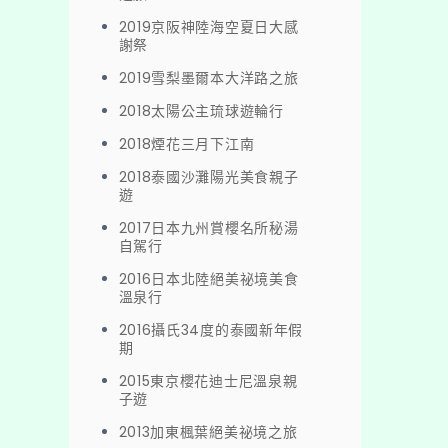
2019京阪神陸海空夏日大感
謝祭
2019雪梨墨爾本大洋路之旅
2018太陽公主琉球遊輪行
2018煙花三月下江南
2018泰國沙灘陽光美食親子
遊
2017日本九州賞櫻名所秘湯
自駕行
2016日本北陸絕美祕境美食
溫泉行
2016攝氏34度的泰國新年假
期
2015東京櫻花迪士尼溫泉親
子遊
2013加東楓葉絕美祕境之旅