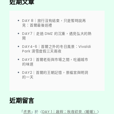
近期文章
DAY 8｜旅行沒有結束，只是暫時說再
見：首爾最後巡禮
DAY7｜走過 DMZ 的沉重，遇見弘大的熱
鬧
DAY4-6｜首爾之外的冬日風景：Vivaldi
Park 滑雪度假三天兩夜
DAY3｜首爾老街與市場之間，吃遍城市
的味道
DAY2｜首爾的王朝記憶，景福宮與明洞
的一天
近期留言
「
虎男
」於〈
DAY 1｜啟程：秋夜初見〈暖暖〉
〉