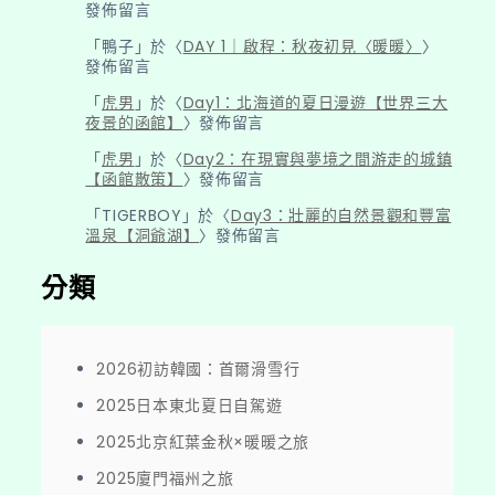
發佈留言
「
鴨子
」於〈
DAY 1｜啟程：秋夜初見〈暖暖〉
〉
發佈留言
「
虎男
」於〈
Day1：北海道的夏日漫遊【世界三大
夜景的函館】
〉發佈留言
「
虎男
」於〈
Day2：在現實與夢境之間游走的城鎮
【函館散策】
〉發佈留言
「
TIGERBOY
」於〈
Day3：壯麗的自然景觀和豐富
溫泉【洞爺湖】
〉發佈留言
分類
2026初訪韓國：首爾滑雪行
2025日本東北夏日自駕遊
2025北京紅葉金秋×暖暖之旅
2025廈門福州之旅