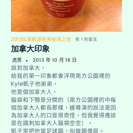
2013加東楓葉絕美祕境之旅
在
有 1 則留言
加拿大印象
〈加
拿
大
說到加拿大，
印
給我的第一印象都會浮現南方公園裡的
象〉
Kyle凱子他弟弟，
中
他是個
加拿大人，
腦袋和下顎是分開的
（南方公園裡的中每
個加拿大人都長那樣，據導演的說法是因
為加拿大人的口音很奇怪，但我覺得應該
是在諷刺加拿大人腦袋空空），
凱子常把他當足球踢，叫做踢傻屌。