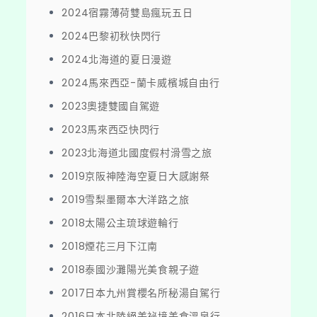
2024宿霧薄荷雙島瘋玩五日
2024巴黎初秋快閃行
2024北海道的夏日漫遊
2024馬來西亞-蘭卡威檳城自由行
2023奧捷雙國自駕遊
2023馬來西亞快閃行
2023北海道北國度假村滑雪之旅
2019京阪神陸海空夏日大感謝祭
2019雪梨墨爾本大洋路之旅
2018太陽公主琉球遊輪行
2018煙花三月下江南
2018泰國沙灘陽光美食親子遊
2017日本九州賞櫻名所秘湯自駕行
2016日本北陸絕美祕境美食溫泉行