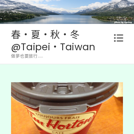
Skip
to
content
春‧夏‧秋‧冬
@Taipei‧Taiwan
做夢也要旅行……