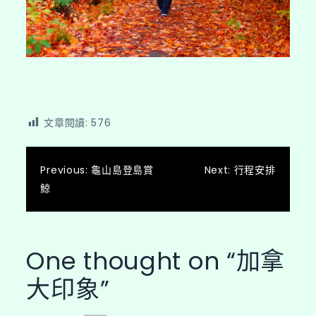
文章閱讀:
576
文
Previous:
龜山島登島賞
Next:
行程安排
鯨
章
導
覽
One thought on “
加拿
大印象
”