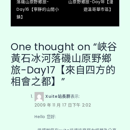
落磯山原野鄉旅-
山原野鄉旅-Day18【漫
章
Day16【寧靜的山間小
遊溫哥華市區】
導
鎮】
覽
One thought on “
峽谷
黃石冰河落磯山原野鄉
旅-Day17【來自四方的
相會之都】
”
Xuite站長群
表示:
2009 年 11 月 17 日下午 2:02
Hello 您好: