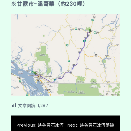
※甘露市-溫哥華（約230哩）
文章閱讀:
1,287
文
Previous:
峽谷黃石冰河
Next:
峽谷黃石冰河落磯