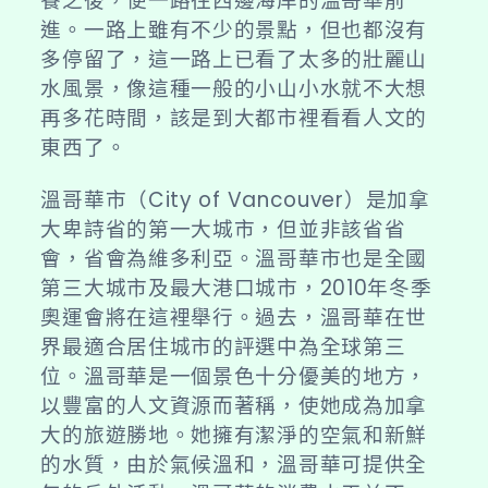
餐之後，便一路往西邊海岸的溫哥華前
旅-
進。一路上雖有不少的景點，但也都沒有
Day17【來
多停留了，這一路上已看了太多的壯麗山
自
水風景，像這種一般的小山小水就不大想
四
再多花時間，該是到大都市裡看看人文的
方
東西了。
的
相
溫哥華市（City of Vancouver）是加拿
會
大卑詩省的第一大城市，但並非該省省
之
會，省會為維多利亞。
溫哥華市
也是全國
都】〉
第三大城市及最大港口城市，2010年冬季
中
奧運會將在這裡舉行。過去，溫哥華在世
界最適合居住城市的評選中為全球第三
位。溫哥華是一個景色十分優美的地方，
以豐富的人文資源而著稱，使她成為加拿
大的旅遊勝地。她擁有潔淨的空氣和新鮮
的水質，由於氣候溫和，溫哥華可提供全