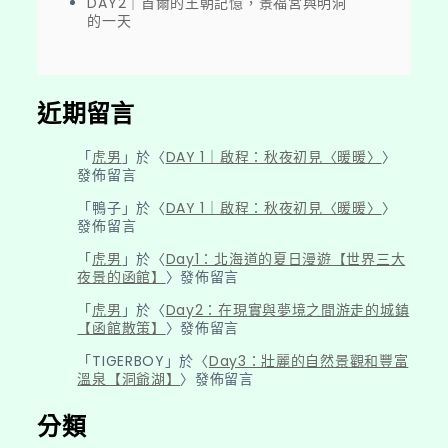
DAY2｜首爾的王朝記憶，景福宮與明洞
的一天
近期留言
「
虎男
」於〈
DAY 1｜啟程：秋夜初見〈暖暖〉
〉
發佈留言
「
鴨子
」於〈
DAY 1｜啟程：秋夜初見〈暖暖〉
〉
發佈留言
「
虎男
」於〈
Day1：北海道的夏日漫遊【世界三大
夜景的函館】
〉發佈留言
「
虎男
」於〈
Day2：在現實與夢境之間游走的城鎮
【函館散策】
〉發佈留言
「
TIGERBOY
」於〈
Day3：壯麗的自然景觀和豐富
溫泉【洞爺湖】
〉發佈留言
分類