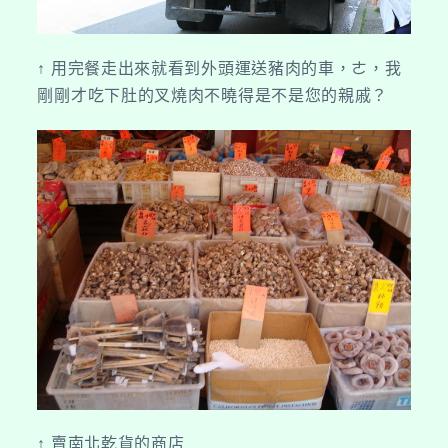
↑ 用完餐走出來就看到外頭運送豬肉的車，ㄜ，我
剛剛才吃下肚的叉燒肉不曉得是不是您的親戚？
↑ 賣南北乾貨的商店