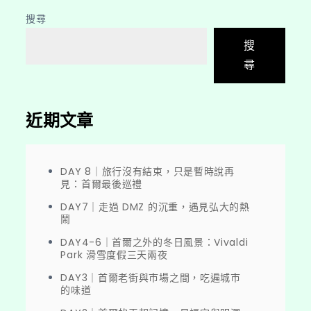
搜尋
搜
尋
近期文章
DAY 8｜旅行沒有結束，只是暫時說再
見：首爾最後巡禮
DAY7｜走過 DMZ 的沉重，遇見弘大的熱
鬧
DAY4-6｜首爾之外的冬日風景：Vivaldi
Park 滑雪度假三天兩夜
DAY3｜首爾老街與市場之間，吃遍城市
的味道