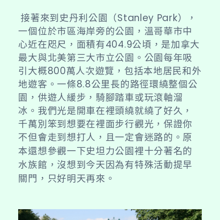
接著來到史丹利公園（Stanley Park），
一個位於市區海岸旁的公園，溫哥華市中
心近在咫尺，面積有404.9公頃，是加拿大
最大與北美第三大市立公園。公園每年吸
引大概800萬人次遊覽，包括本地居民和外
地遊客。一條8.8公里長的路徑環繞整個公
園，供遊人緩步，騎腳踏車或玩滾軸溜
冰。我們光是開車在裡頭繞就繞了好久，
千萬別笨到想要在裡面步行觀光，保證你
不但會走到想打人，且一定會迷路的。原
本還想參觀一下
史坦力公園裡十分著名的
水族館，沒想到今天因為有特殊活動提早
關門，只好明天再來。