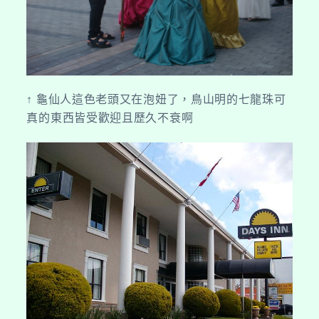
↑ 龜仙人這色老頭又在泡妞了，鳥山明的七龍珠可
真的東西皆受歡迎且歷久不衰啊