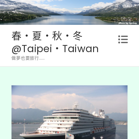
Skip
to
content
春‧夏‧秋‧冬
@Taipei‧Taiwan
做夢也要旅行……