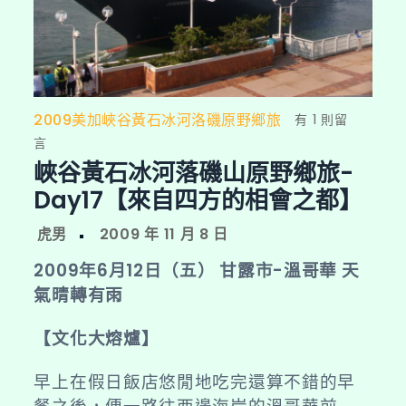
2009美加峽谷黃石冰河洛磯原野鄉旅
在
有 1 則留
〈峽
言
峽谷黃石冰河落磯山原野鄉旅-
谷
黃
Day17【來自四方的相會之都】
石
冰
河
2009年6月12日（五） 甘露市-溫哥華 天
落
氣晴轉有雨
磯
山
【文化大熔爐】
原
野
早上在假日飯店悠閒地吃完還算不錯的早
鄉