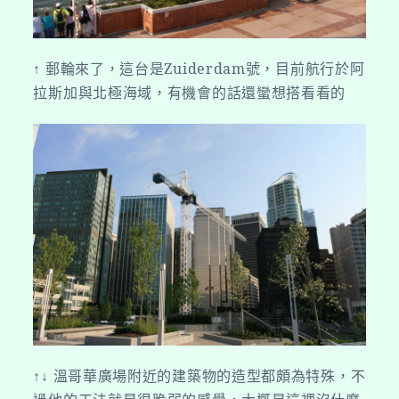
↑ 郵輪來了，這台是Zuiderdam號，目前航行於阿
拉斯加與北極海域，有機會的話還蠻想搭看看的
↑↓ 溫哥華廣場附近的建築物的造型都頗為特殊，不