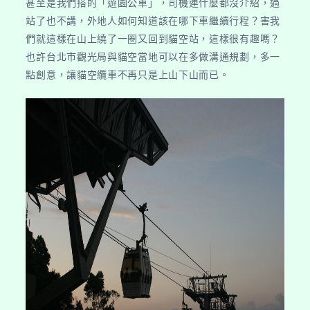
甚至是我們搭的「遊園公車」，司機連什麼都沒介紹，過
站了也不講，外地人如何知道該在哪下車繼續行程？害我
們就這樣在山上繞了一圈又回到貓空站，這樣很有趣嗎？
也許台北市觀光局與貓空當地可以在多做溝通規劃，多一
點創意，讓貓空纜車不再只是上山下山而已。