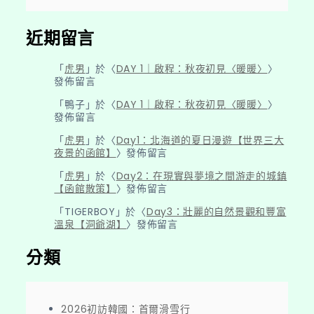
近期留言
「
虎男
」於〈
DAY 1｜啟程：秋夜初見〈暖暖〉
〉
發佈留言
「
鴨子
」於〈
DAY 1｜啟程：秋夜初見〈暖暖〉
〉
發佈留言
「
虎男
」於〈
Day1：北海道的夏日漫遊【世界三大
夜景的函館】
〉發佈留言
「
虎男
」於〈
Day2：在現實與夢境之間游走的城鎮
【函館散策】
〉發佈留言
「
TIGERBOY
」於〈
Day3：壯麗的自然景觀和豐富
溫泉【洞爺湖】
〉發佈留言
分類
2026初訪韓國：首爾滑雪行