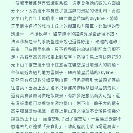
一個城市若能夠有個纜車系統，肯定會為她的觀光方面加
分不少，因為纜車本身幾乎就是熱門景點的催化劑。香港
太平山的百年山頂纜車、紐西蘭皇后鎮的Skyline、葡萄
牙里斯本運行於城市山丘上的纜車和升降車、北海道的登
別纜車……不勝枚舉。 貓空纜車的路線算是設計得不錯，
法國移植過來的系統整體來說也還算舒適， 硬體的運轉上
基本上已有國際水準，只不過整體的旅遊規劃配套仍顯不
足，乘客高高興興搭車上到貓空，然後？馬上再排隊花50
元下山？貓空纜車留不住旅客在貓空是目前最大的問題。
舉個最近去過的地方當例子，紐西蘭皇后鎮的Skyline，
雖然只有短短數分鐘便到山頂，但仍是吸引大量觀光客前
往搭乘，因為上去之後不只是能夠俯瞰整個皇后鎮景色，
還有美食餐廳可供吃飯觀景，有許多紀念品商店可逛，還
有滑板車道可以讓你刺激地從山上划下山，膽子大的還有
高空彈跳讓你挑戰，遊客上到山頂之後並不會溜達個幾分
鐘就馬上下山。 而貓空呢？出了貓空站，一些連進去都不
想進去的路邊攤「美食街」，雜亂程度比菜市場還厲害。