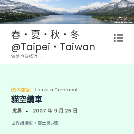
Skip
to
content
春‧夏‧秋‧冬
@Taipei‧Taiwan
做夢也要旅行……
國內旅記
on
Leave a Comment
貓空纜車
貓
空
纜
車
世界級纜車，鄉土級規劃