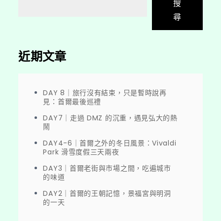
搜
尋
近期文章
DAY 8｜旅行沒有結束，只是暫時說再
見：首爾最後巡禮
DAY7｜走過 DMZ 的沉重，遇見弘大的熱
鬧
DAY4-6｜首爾之外的冬日風景：Vivaldi
Park 滑雪度假三天兩夜
DAY3｜首爾老街與市場之間，吃遍城市
的味道
DAY2｜首爾的王朝記憶，景福宮與明洞
的一天