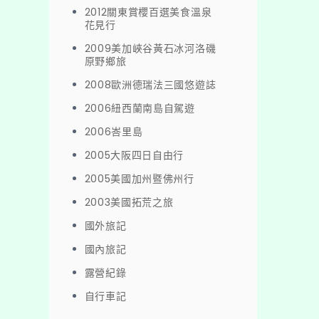
2012關東賞櫻百選美食溫泉
花見行
2009美加峽谷黃石冰河洛磯
原野鄉旅
2008歐洲德瑞法三國悠遊誌
2006紐西蘭南島自駕遊
2006峇里島
2005大阪四日自由行
2005美國加州暨佛州行
2003美國拓荒之旅
國外旅記
國內旅記
露營紀錄
自行車記