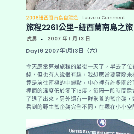
2006紐西蘭南島自駕遊
on
Leave a Comment
旅程2261公里-紐西蘭南島之旅
旅
程
226
公
Day16 2007年1月13日（六）
里-
紐
今天應當算是旅程的最後一天了，早去了位
西
錢，但也有人說很有趣，我想應當要實際來
蘭
算是前往南極的中繼點，中心裡有許多關於
南
裡面的溫度低於零下15度，每隔一段時間
島
了逃了出來。另外還有一群豢養的藍企鵝，
之
看到的野生藍企鵝完全不同，在觀在小小空
旅
【16
別