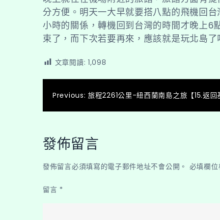
分方便。明天一大早就要搭八點的飛機回台
小時的關係，轉機回到台灣的時間才晚上6
束了，而下次若要再來，應該就是玩北島了
文章閱讀:
1,098
文
Previous:
旅程2261公里-紐西蘭南島之旅【15.返
章
導
發佈留言
覽
發佈留言必須填寫的電子郵件地址不會公開。
必填欄位
留言
*