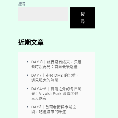
搜尋
搜
尋
近期文章
DAY 8｜旅行沒有結束，只是
暫時說再見：首爾最後巡禮
DAY7｜走過 DMZ 的沉重，
遇見弘大的熱鬧
DAY4-6｜首爾之外的冬日風
景：Vivaldi Park 滑雪度假
三天兩夜
DAY3｜首爾老街與市場之
間，吃遍城市的味道