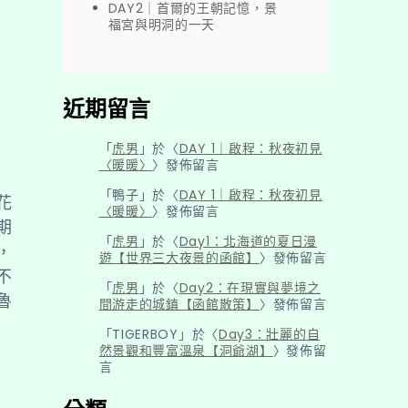
DAY2｜首爾的王朝記憶，景
福宮與明洞的一天
近期留言
「
虎男
」於〈
DAY 1｜啟程：秋夜初見
〈暖暖〉
〉發佈留言
「
鴨子
」於〈
DAY 1｜啟程：秋夜初見
花
〈暖暖〉
〉發佈留言
期
「
虎男
」於〈
Day1：北海道的夏日漫
，
遊【世界三大夜景的函館】
〉發佈留言
不
「
虎男
」於〈
Day2：在現實與夢境之
魯
間游走的城鎮【函館散策】
〉發佈留言
「
TIGERBOY
」於〈
Day3：壯麗的自
然景觀和豐富溫泉【洞爺湖】
〉發佈留
言