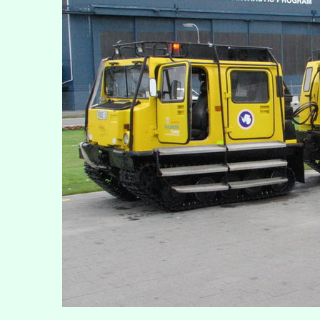
了
紐
西
蘭】