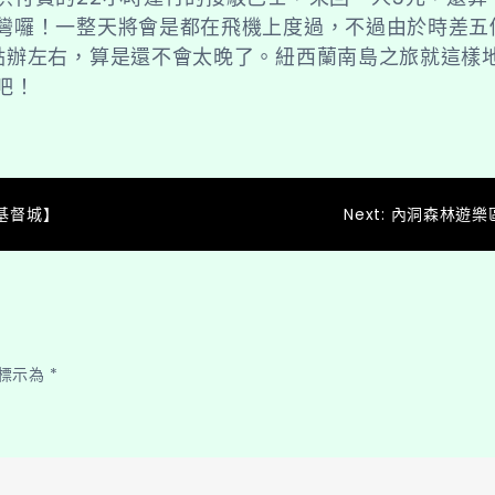
灣囉！一整天將會是都在飛機上度過，不過由於時差五
點辦左右，算是還不會太晚了。紐西蘭南島之旅就這樣
吧！
回基督城】
Next:
內洞森林遊樂
標示為
*