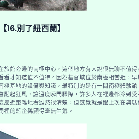
【16.別了紐西蘭】
1
在旅館旁邊的南極中心，這個地方有人說很無聊不值得
看看才知道值不值得。因為基督城位於南極相當近，早
南極基地的設備與知識，最特別的是有一間南極體驗館
還會颳起狂風，讓溫度瞬間驟降，許多人在裡邊都冷到受
這麼近距離地看雖然很清楚，但感覺就是跟上次在奧瑪
間裡的藍企鵝顯得毫無生氣。
.