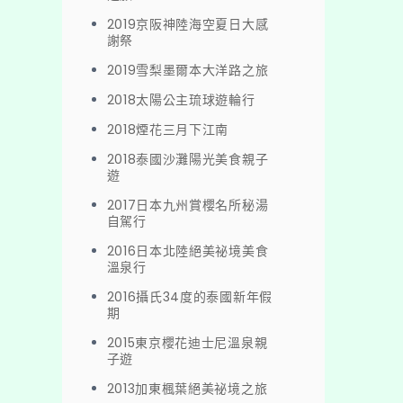
2019京阪神陸海空夏日大感
謝祭
2019雪梨墨爾本大洋路之旅
2018太陽公主琉球遊輪行
2018煙花三月下江南
2018泰國沙灘陽光美食親子
遊
2017日本九州賞櫻名所秘湯
自駕行
2016日本北陸絕美祕境美食
溫泉行
2016攝氏34度的泰國新年假
期
2015東京櫻花迪士尼溫泉親
子遊
2013加東楓葉絕美祕境之旅