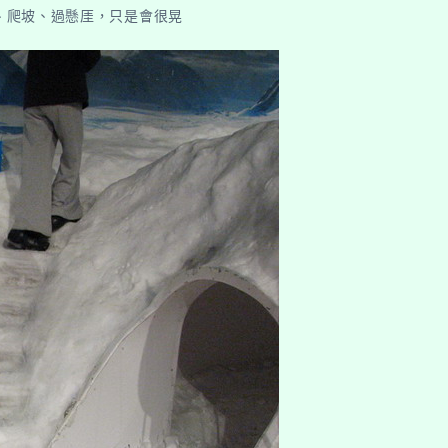
、爬坡、過懸厓，只是會很晃