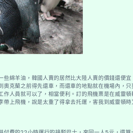
一些綿羊油，韓國人賣的居然比大陸人賣的價錢還便宜
到奧克蘭之前得先還車，而還車的地點就在機場內，只
工作人員就可以了，相當便利。訂的飛機票是在威靈頓
李帶上飛機，說是太重了得拿去托運，害我到威靈頓時
供付費的22小時運行的接駁巴士，來回一人5元，還算