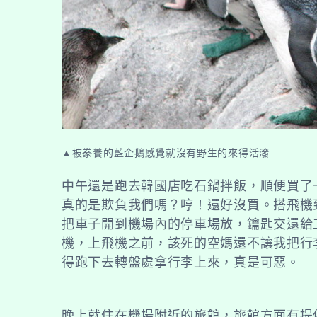
▲被豢養的藍企鵝感覺就沒有野生的來得活潑
中午還是跑去韓國店吃石鍋拌飯，順便買了
真的是欺負我們嗎？哼！還好沒買。搭飛機
把車子開到機場內的停車場放，鑰匙交還給
機，上飛機之前，該死的空媽還不讓我把行
得跑下去轉盤處拿行李上來，真是可惡。
晚上就住在機場附近的旅館，旅館方面有提