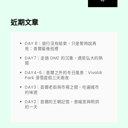
近期文章
DAY 8｜旅行沒有結束，只是暫時說再
見：首爾最後巡禮
DAY7｜走過 DMZ 的沉重，遇見弘大的熱
鬧
DAY4-6｜首爾之外的冬日風景：Vivaldi
Park 滑雪度假三天兩夜
DAY3｜首爾老街與市場之間，吃遍城市
的味道
DAY2｜首爾的王朝記憶，景福宮與明洞
的一天