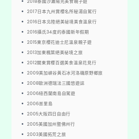
2018泰國沙灘陽光美食親子遊
2017日本九州賞櫻名所秘湯自駕行
2016日本北陸絕美祕境美食溫泉行
2016攝氏34度的泰國新年假期
2015東京櫻花迪士尼溫泉親子遊
2013加東楓葉絕美祕境之旅
2012關東賞櫻百選美食溫泉花見行
2009美加峽谷黃石冰河洛磯原野鄉旅
2008歐洲德瑞法三國悠遊誌
2006紐西蘭南島自駕遊
2006峇里島
2005大阪四日自由行
2005美國加州暨佛州行
2003美國拓荒之旅