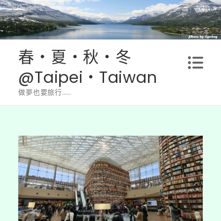
Skip
to
content
春‧夏‧秋‧冬
@Taipei‧Taiwan
做夢也要旅行……