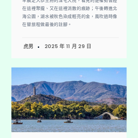
早晨走入恭王府的深宅大院，看見的是權勢曾經
在這裡聚攏、又在這裡消散的痕跡；午後轉進北
海公園，湖水被秋色染成輕亮的金，風吹過時像
在替旅程做最後的註腳。