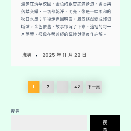
漫步在清華校園，金色的銀杏鋪滿步道，書香與
落葉交錯，一切都乾淨、明亮，像是一幅柔和的
秋日水墨；午後走進圓明園，風景倏然變成殘垣
斷壁，金色依舊，故事卻沉了下來。這裡的每一
片落葉，都像在替曾經的輝煌與傷痕作註解。
Posts
1
2
...
42
下一頁
pagination
搜尋
搜
尋