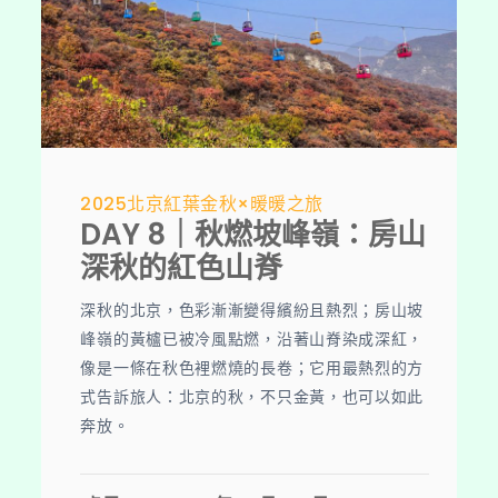
2025北京紅葉金秋×暖暖之旅
DAY 8｜秋燃坡峰嶺：房山
深秋的紅色山脊
深秋的北京，色彩漸漸變得繽紛且熱烈；房山坡
峰嶺的黃櫨已被冷風點燃，沿著山脊染成深紅，
像是一條在秋色裡燃燒的長卷；它用最熱烈的方
式告訴旅人：北京的秋，不只金黃，也可以如此
奔放。