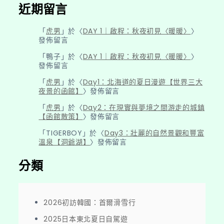
近期留言
「
虎男
」於〈
DAY 1｜啟程：秋夜初見〈暖暖〉
〉
發佈留言
「
鴨子
」於〈
DAY 1｜啟程：秋夜初見〈暖暖〉
〉
發佈留言
「
虎男
」於〈
Day1：北海道的夏日漫遊【世界三大
夜景的函館】
〉發佈留言
「
虎男
」於〈
Day2：在現實與夢境之間游走的城鎮
【函館散策】
〉發佈留言
「
TIGERBOY
」於〈
Day3：壯麗的自然景觀和豐富
溫泉【洞爺湖】
〉發佈留言
分類
2026初訪韓國：首爾滑雪行
2025日本東北夏日自駕遊